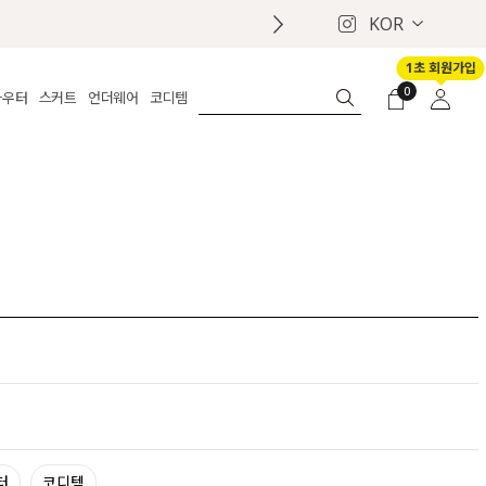
KOR
1초 회원가입
0
아우터
스커트
언더웨어
코디템
체보기
전체보기
전체보기
전체보기
로그인
가디건
롱
보정웨어
MADE
회원가입
자켓
데님
브라
신상
마이페이지
퍼/집업
린넨
팬티
벨트
코트
미니/미디
인견
슈즈
패딩
팬츠 스커트
나시/속바지
백
파자마
쥬얼리
ETC
액세서리
세트
양말/스타킹
세트
터
코디템