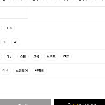
120
38
40
데님
스판
크롭
트위드
긴팔
린넨
스윔웨어
반팔티