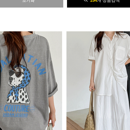
초기화
154
개
상품검색