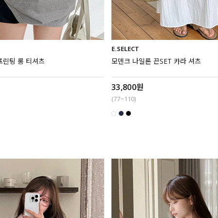
E.SELECT
프린팅 롱 티셔츠
모덴크 나일론 끈SET 카라 셔츠
33,800원
(77~110)