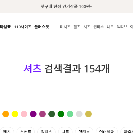
럭키 이룰렛 최대 30% OFF + 100% 당첨
타템🧡
110사이즈
플러스핏
티셔츠
팬츠
셔츠
원피스
니트
액티브
체보기
전체보기
전체보기
전체보기
전체보기
전체보기
전체보기
전체보기
전체보기
전
시/나시
MADE
아우터
티셔츠
쿨팬츠
신상
MADE
MADE
MADE
라우스/티셔츠
상의
상의
롱티셔츠
일상팬츠
셔츠
신상
썸머 니트
애슬레져
름니트
하의
하의
티블라우스
데님
뷔스티에
미니
가디건·집업
스윔웨어
점
셔츠
검색결과
154
개
스/팬츠
원피스
원피스
맨투맨/후디
코튼
블라우스
미디/롱
니트웨어
ETC
원피스
액티브웨어
폴라
슬랙스
뷔스티에/레이어드
오버핏 니트
세트
ETC
민소매/나시
숏츠
하객룩
데일리 니트
크롭
트레이닝
페스티벌/바캉스
반팔
밴딩팬츠
셀프웨딩
긴팔
길이별
38INCH~
팬츠
스커트
원피스
니트
액티브
언더웨어
아우