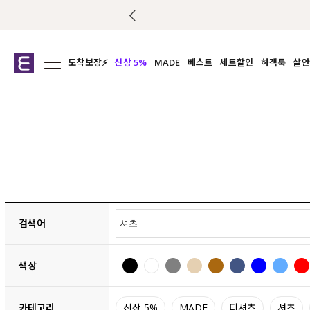
도착보장⚡
신상 5%
MADE
베스트
세트할인
하객룩
살안
전체보기
전체보기
전체보기
전
익스클루시브
코디세트
상의
캡나
아우터
1&1
하의
셔츠/블
티셔츠
여름코디추천
원피스
여
니트
슬랙
블라우스
원피스
검색어
팬츠
스커트
색상
액티브웨어
언더웨어
ACC
카테고리
신상 5%
MADE
티셔츠
셔츠