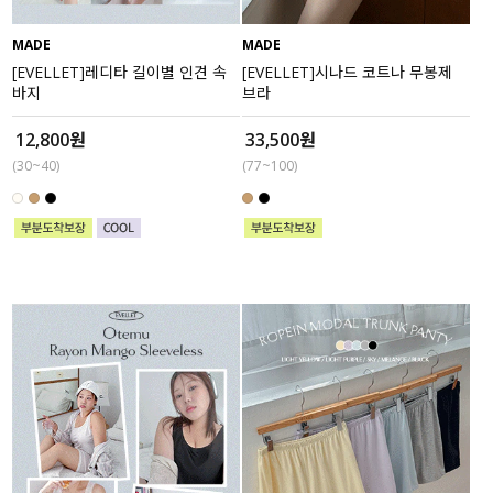
MADE
MADE
[EVELLET]레디타 길이별 인견 속
[EVELLET]시나드 코트나 무봉제
바지
브라
12,800원
33,500원
(30~40)
(77~100)