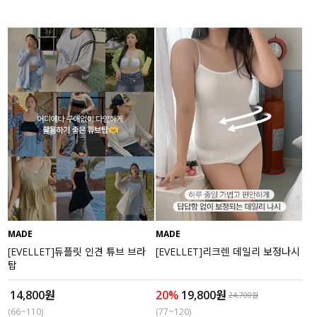
MADE
MADE
[EVELLET]듀플릿 인견 튜브 브라
[EVELLET]리크렌 데일리 보정나시
탑
14,800원
20%
19,800원
24,700원
(66~110)
(77~120)