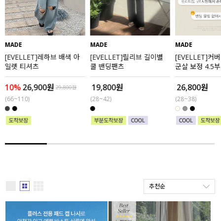
세트할인 ~30%
블라우스
하객룩
원피스
MADE
MADE
MADE
[EVELLET]레하브 배색 아
[EVELLET]릴리브 길이별
[EVELLET]커
살안타템
팬츠
일렛 티셔츠
쿨 밴딩팬츠
군살 보정 4.5
110사이즈
스커트
10%
26,900원
19,800원
26,800원
29,800원
(66~110)
(28~42)
(28~38)
플러스핏
액티브웨어
티셔츠
언더웨어
팬츠
ACC
셔츠
추천순
원피스
니트