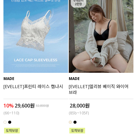
수영복
아우터
스커트
언더웨어/파자마
코디템
MADE
MADE
FIT ZOOM
[EVELLET]프린티 레이스 캡나시
[EVELLET]델리뷰 베이직 와이어
브라
10%
29,600원
28,000원
32,800원
(66~110)
(85b~105F)