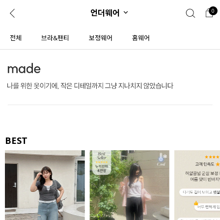
언더웨어
0
0
1초 회원가입
로그인
전체
브라&팬티
보정웨어
홈웨어
ENG
TW
콘텐츠
리뷰 & 혜택
플러스핏
회원혜택
입
JP
CATEGORY
COMMUNITY
도착보장⚡
ALL
BEST
인플루언서 pick!
익스클루시브
신상 5%
아우터
베스트
티셔츠
MADE
니트