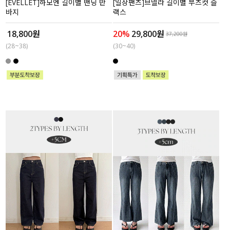
[EVELLET]하모엔 길이별 밴딩 반
[일상팬츠]브델라 길이별 부츠컷 슬
바지
랙스
18,800원
20%
29,800원
37,200원
(28~38)
(30~40)