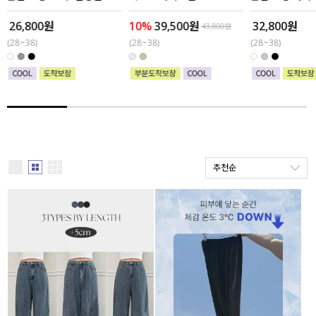
26,800원
10%
39,500원
32,800원
세트할인 ~30%
블라우스
43,800원
(28~38)
(28~38)
(28~38)
하객룩
원피스
살안타템
팬츠
110사이즈
스커트
플러스핏
액티브웨어
추천순
티셔츠
언더웨어
팬츠
ACC
셔츠
원피스
니트