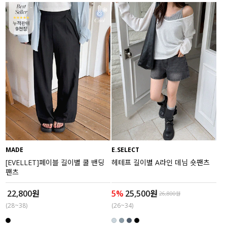
MADE
E.SELECT
[EVELLET]페이블 길이별 쿨 밴딩
헤테프 길이별 A라인 데님 숏팬츠
팬츠
22,800원
5%
25,500원
26,800원
(28~38)
(26~34)