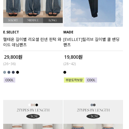
액티브
아우터
E.SELECT
MADE
스커트
헬테온 길이별 리오셀 린넨 핀턱 와
[EVELLET]릴리브 길이별 쿨 밴딩
이드 데님팬츠
팬츠
언더웨어/파자마
29,800원
19,800원
코디템
(26~36)
(28~42)
FIT ZOOM