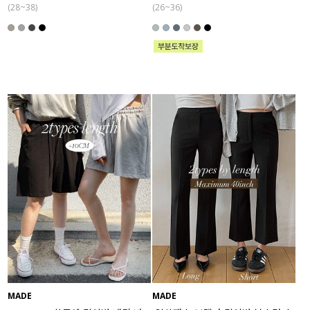
(28~38)
(26~36)
MADE
MADE