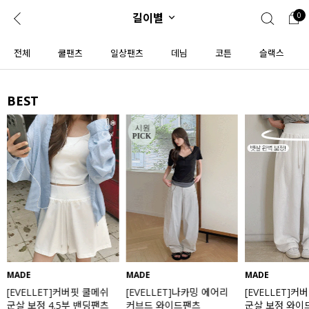
길이별
0
0
1초 회원가입
로그인
전체
쿨팬츠
일상팬츠
데님
코튼
슬랙스
ENG
TW
BEST
콘텐츠
리뷰 & 혜택
플러스핏
회원혜택
입
JP
CATEGORY
COMMUNITY
도착보장⚡
ALL
인플루언서 pick!
익스클루시브
신상 5%
아우터
베스트
티셔츠
MADE
MADE
MADE
[EVELLET]커버핏 쿨메쉬
[EVELLET]나카밍 에어리
[EVELLET]커
MADE
니트
군살 보정 4.5부 밴딩팬츠
커브드 와이드팬츠
군살 보정 와이