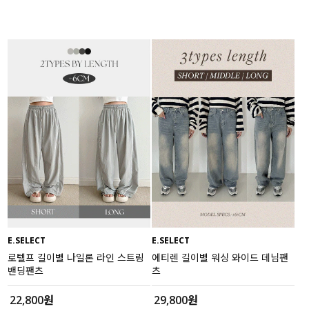
E.SELECT
E.SELECT
로텔프 길이별 나일론 라인 스트링
에티렌 길이별 워싱 와이드 데님팬
밴딩팬츠
츠
22,800원
29,800원