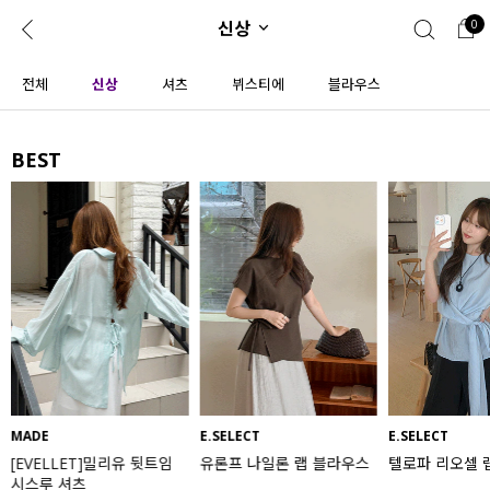
신상
0
0
1초 회원가입
로그인
전체
신상
셔츠
뷔스티에
블라우스
ENG
TW
BEST
콘텐츠
리뷰 & 혜택
플러스핏
회원혜택
입
JP
CATEGORY
COMMUNITY
도착보장⚡
ALL
인플루언서 pick!
익스클루시브
신상 5%
아우터
베스트
티셔츠
MADE
E.SELECT
E.SELECT
[EVELLET]밀리유 뒷트임
유론프 나일론 랩 블라우스
텔로파 리오셀 
MADE
니트
시스루 셔츠