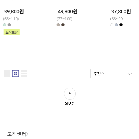
39,800원
49,800원
37,800원
세트할인 ~30%
블라우스
(66~110)
(77~100)
(66~99)
하객룩
원피스
살안타템
팬츠
110사이즈
스커트
플러스핏
액티브웨어
추천순
티셔츠
언더웨어
팬츠
ACC
더보기
셔츠
원피스
고객센터
니트