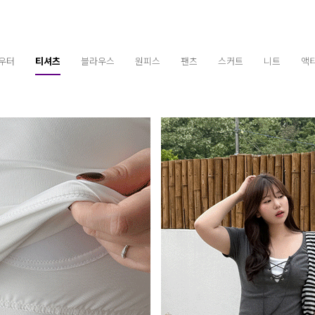
우터
티셔츠
블라우스
원피스
팬츠
스커트
니트
액