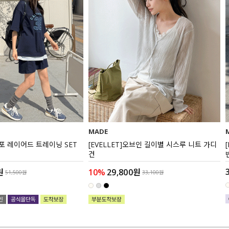
MADE
리포 레이어드 트레이닝 SET
[EVELLET]오브인 길이별 시스루 니트 가디
건
원
10%
29,800원
51,500원
33,100원