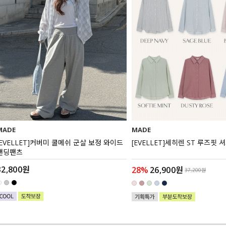
MADE
MADE
[EVELLET]커버미 쿨메쉬 군살 보정 와이드
[EVELLET]세히렌 ST 루즈핏 
밴딩팬츠
32,800원
28%
26,900원
37,200원