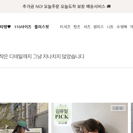
첫구매 한정 인기상품 100원~
타템🧡
110사이즈
플러스핏
티셔츠
팬츠
셔츠
원피스
니트
수영복
체보기
전체보기
전체보기
전체보기
전체보기
전체보기
전체보기
전체보기
전체보기
전
시/나시
MADE
아우터
티셔츠
쿨팬츠
신상
MADE
MADE
MADE
라우스/티셔츠
상의
상의
롱티셔츠
일상팬츠
셔츠
신상
썸머 니트
애슬레져
름니트
하의
하의
티블라우스
데님
뷔스티에
미니
가디건·집업
스윔웨어
점
스/팬츠
원피스
원피스
맨투맨/후디
코튼
블라우스
미디/롱
니트웨어
ETC
원피스
액티브웨어
폴라
슬랙스
뷔스티에/레이어드
오버핏 니트
세트
ETC
민소매/나시
숏츠
하객룩
데일리 니트
크롭
트레이닝
페스티벌/바캉스
반팔
밴딩팬츠
셀프웨딩
긴팔
길이별
38INCH~