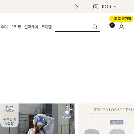
KOR
1초 회원가입
0
아우터
스커트
언더웨어
코디템
체보기
전체보기
전체보기
전체보기
로그인
가디건
롱
보정웨어
MADE
회원가입
자켓
데님
브라
신상
마이페이지
퍼/집업
린넨
팬티
벨트
코트
미니/미디
인견
슈즈
패딩
팬츠 스커트
나시/속바지
백
파자마
쥬얼리
ETC
액세서리
세트
양말/스타킹
세트