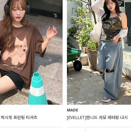
MADE
센트 박시핏 프린팅 티셔츠
[EVELLET]렌니드 카모 레터링 나시