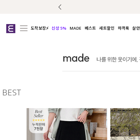
도착보장⚡
신상 5%
MADE
베스트
세트할인
하객룩
살안
전체보기
전체보기
전체보기
전
익스클루시브
코디세트
상의
캡나
아우터
1&1
하의
셔츠/블
티셔츠
여름코디추천
원피스
여
니트
슬랙
블라우스
BEST
원피스
팬츠
스커트
액티브웨어
언더웨어
ACC