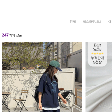
전체
익스클루시브
아
247
개의 상품