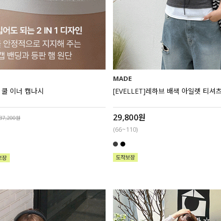
MADE
듀 쿨 이너 캡나시
[EVELLET]레하브 배색 아일렛 티셔
29,800원
37,200원
(66~110)