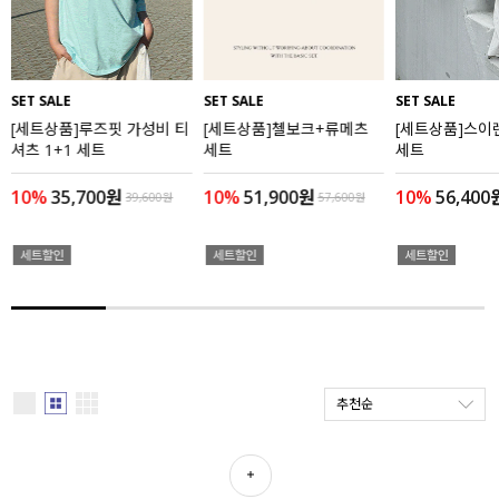
세트할인 ~30%
블라우스
하객룩
원피스
SET SALE
SET SALE
SET SALE
[세트상품]루즈핏 가성비 티
[세트상품]첼보크+류메츠
[세트상품]스이
살안타템
팬츠
셔츠 1+1 세트
세트
세트
110사이즈
스커트
10%
35,700원
10%
51,900원
10%
56,400
39,600원
57,600원
플러스핏
액티브웨어
티셔츠
언더웨어
팬츠
ACC
셔츠
추천순
원피스
니트