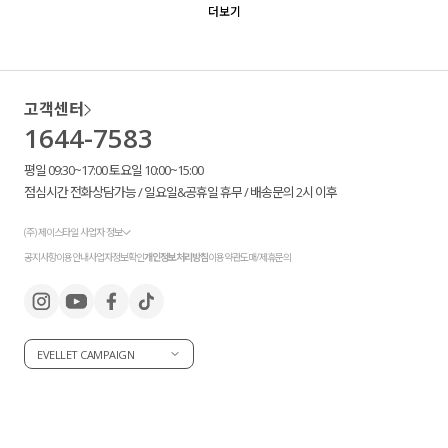
더보기
액티브
아우터
고객센터
1644-7583
스커트
평일 09:30~17:00 토요일 10:00~15:00
언더웨어/파자마
점심시간 전화상담가능 / 일요일&공휴일 휴무 / 배송문의 2시 이후
코디템
(주) 제이스타일 사업자 정보
공지사항
이용안내
사업자정보확인
개인정보처리방침
이용약관
도매/제휴문의
FIT ZOOM
EVELLET CAMPAIGN