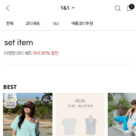
1&1
0
0
1초 회원가입
로그인
전체
코디세트
1&1
여름코디추천
ENG
TW
콘텐츠
리뷰 & 혜택
플러스핏
회원혜택
입
JP
CATEGORY
COMMUNITY
도착보장⚡
ALL
BEST
인플루언서 pick!
익스클루시브
신상 5%
아우터
베스트
티셔츠
MADE
니트