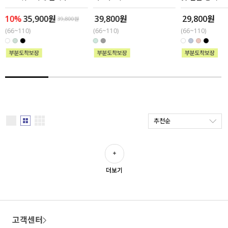
10%
35,900원
39,800원
29,800원
세트할인 ~30%
블라우스
39,800원
(66~110)
(66~110)
(66~110)
하객룩
원피스
살안타템
팬츠
110사이즈
스커트
플러스핏
액티브웨어
추천순
티셔츠
언더웨어
팬츠
ACC
더보기
셔츠
원피스
고객센터
니트