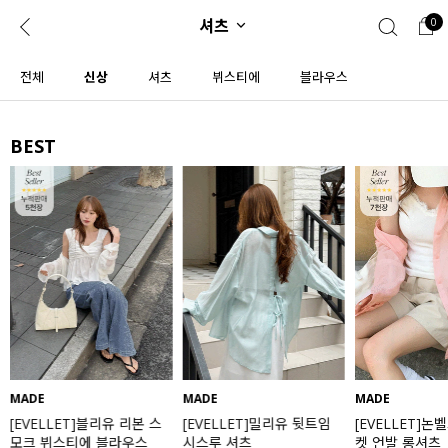
셔츠
0
0
1초 회원가입
로그인
전체
신상
셔츠
뷔스티에
블라우스
ENG
TW
BEST
콘텐츠
리뷰 & 혜택
플러스핏
회원혜택
입
JP
CATEGORY
COMMUNITY
도착보장⚡
ALL
인플루언서 pick!
익스클루시브
신상 5%
아우터
베스트
티셔츠
MADE
MADE
MADE
[EVELLET]블리유 리본 스
[EVELLET]밀리유 뒷트임
[EVELLET]논
MADE
니트
모크 뷔스티에 블라우스
시스루 셔츠
켓 언발 롱셔츠