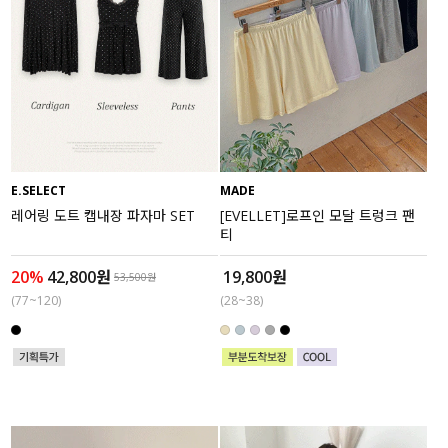
E.SELECT
MADE
레어링 도트 캡내장 파자마 SET
[EVELLET]로프인 모달 트렁크 팬
티
20%
42,800원
19,800원
53,500원
(77~120)
(28~38)