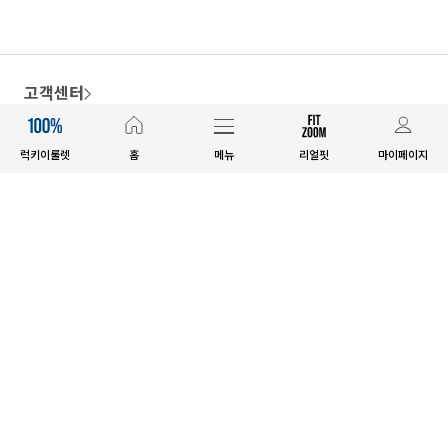
고객센터
1644-7583
평일 09:30~17:00 토요일 10:00~15:00
럭키이룰렛
홈
메뉴
리얼핏
마이페이지
점심시간 전화상담가능 / 일요일&공휴일 휴무 / 배송문의 2시 이후
(주) 제이스타일 사업자 정보
공지사항
이용안내
사업자정보확인
개인정보처리방침
이용약관
도매/제휴문의
EVELLET CAMPAIGN