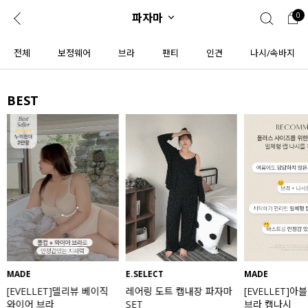
파자마
0
0
1초 회원가입
로그인
전체
보정웨어
브라
팬티
인견
나시/속바지
ENG
TW
BEST
콘텐츠
리뷰 & 혜택
플러스핏
회원혜택
입
JP
CATEGORY
COMMUNITY
도착보장⚡
ALL
인플루언서 pick!
익스클루시브
신상 5%
아우터
베스트
티셔츠
MADE
E.SELECT
MADE
[EVELLET]델리뷰 베이직
레어링 도트 캡내장 파자마
[EVELLET]아
MADE
니트
와이어 브라
SET
브라 캡나시