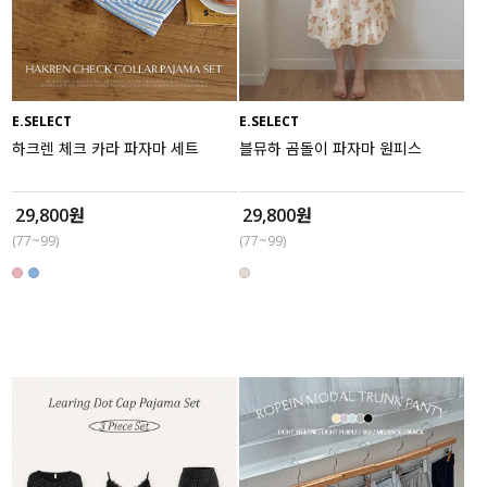
수영복
아우터
E.SELECT
E.SELECT
스커트
하크렌 체크 카라 파자마 세트
블뮤하 곰돌이 파자마 원피스
언더웨어/파자마
29,800원
29,800원
코디템
(77~99)
(77~99)
FIT ZOOM