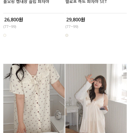
플오링 캡내장 슬립 파자마
헬로프 하트 파자마 SET
26,800원
29,800원
(77~99)
(77~99)