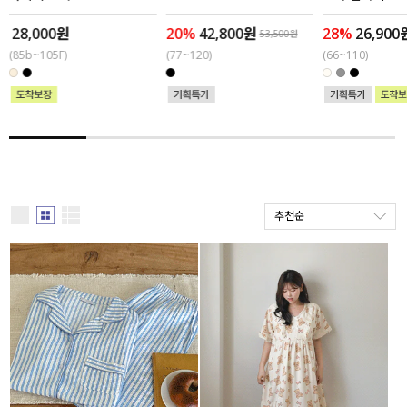
28,000원
20%
42,800원
28%
26,900
세트할인 ~30%
블라우스
53,500원
(85b~105F)
(77~120)
(66~110)
하객룩
원피스
살안타템
팬츠
110사이즈
스커트
플러스핏
액티브웨어
추천순
티셔츠
언더웨어
팬츠
ACC
셔츠
원피스
니트