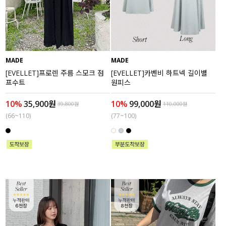
MADE
MADE
[EVELLET]프로렌 주름 스모크 점
[EVELLET]카벤비 하트넥 길이별
프수트
원피스
10%
35,900원
10%
99,000원
39,800원
110,000원
(66~110)
(77~100)