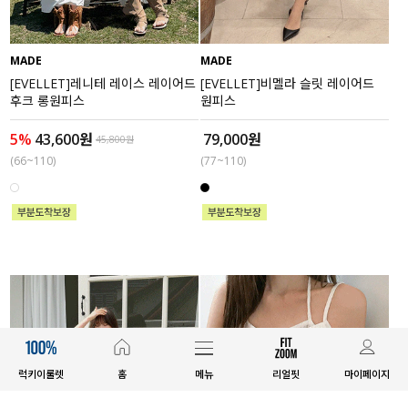
MADE
MADE
[EVELLET]레니테 레이스 레이어드
[EVELLET]비멜라 슬릿 레이어드
후크 롱원피스
원피스
5%
43,600원
79,000원
45,800원
(66~110)
(77~110)
럭키이룰렛
홈
메뉴
리얼핏
마이페이지