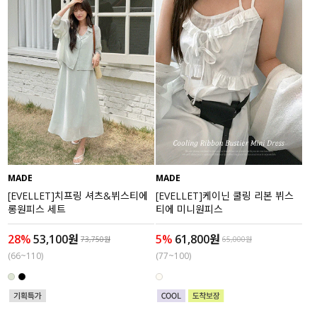
액티브
아우터
스커트
언더웨어/파자마
코디템
MADE
MADE
FIT ZOOM
[EVELLET]치프링 셔츠&뷔스티에
[EVELLET]케이닌 쿨링 리본 뷔스
롱원피스 세트
티에 미니원피스
28%
53,100원
5%
61,800원
73,750원
65,000원
(66~110)
(77~100)