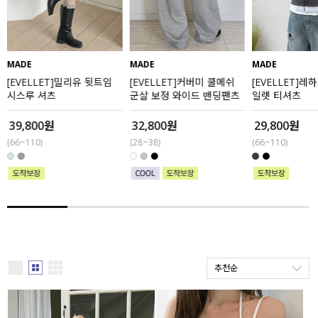
세트할인 ~30%
블라우스
하객룩
원피스
MADE
MADE
MADE
[EVELLET]밀리유 뒷트임
[EVELLET]커버미 쿨메쉬
[EVELLET]레
살안타템
팬츠
시스루 셔츠
군살 보정 와이드 밴딩팬츠
일렛 티셔츠
110사이즈
스커트
39,800원
32,800원
29,800원
(66~110)
(28~38)
(66~110)
플러스핏
액티브웨어
티셔츠
언더웨어
팬츠
ACC
셔츠
추천순
원피스
니트