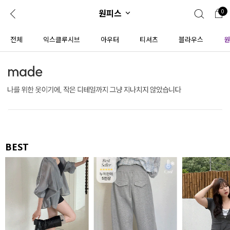
원피스
0
0
1초 회원가입
로그인
전체
익스클루시브
아우터
티셔츠
블라우스
원
ENG
TW
콘텐츠
리뷰 & 혜택
플러스핏
회원혜택
입
JP
CATEGORY
COMMUNITY
도착보장⚡
ALL
BEST
인플루언서 pick!
익스클루시브
신상 5%
아우터
베스트
티셔츠
MADE
니트