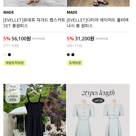
MADE
MADE
[EVELLET]뮤데프 자가드 랩스커트
[EVELLET]디티아 레이어드 홀터넥
SET 롱원피스
나시 롱 원피스
5%
56,100원
5%
31,200원
59,000원
32,800원
(77~100)
(66~110)