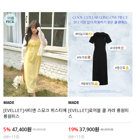
MADE
MADE
[EVELLET]샤티엔 스모크 뷔스티에
[EVELLET]로어블 쿨 카라 롱원피
롱원피스
스
5%
47,400원
19%
37,900원
49,800원
46,800원
(66~110)
(66~110)