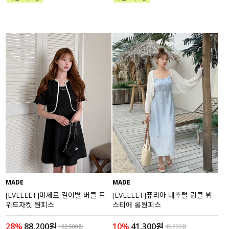
MADE
MADE
[EVELLET]미제르 길이별 버클 트
[EVELLET]퓨리아 내추럴 링클 뷔
위드자켓 원피스
스티에 롱원피스
28%
88,200원
10%
41,300원
122,500원
45,800원