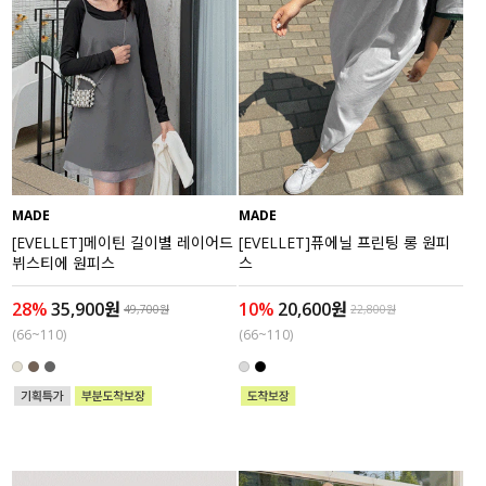
MADE
MADE
[EVELLET]메이틴 길이별 레이어드
[EVELLET]퓨에닐 프린팅 롱 원피
뷔스티에 원피스
스
28%
35,900원
10%
20,600원
49,700원
22,800원
(66~110)
(66~110)