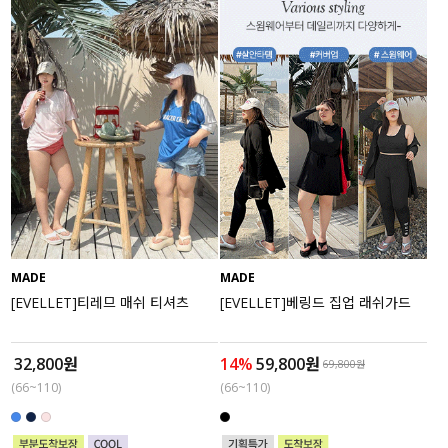
MADE
MADE
[EVELLET]티레므 매쉬 티셔츠
[EVELLET]베링드 집업 래쉬가드
32,800원
14%
59,800원
69,800원
(66~110)
(66~110)