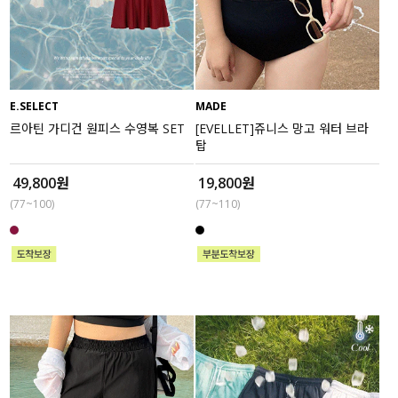
E.SELECT
MADE
르아틴 가디건 원피스 수영복 SET
[EVELLET]쥬니스 망고 워터 브라
탑
49,800원
19,800원
(77~100)
(77~110)