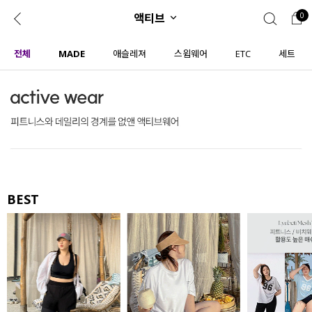
액티브
0
0
1초 회원가입
로그인
전체
MADE
애슬레져
스윔웨어
ETC
세트
ENG
TW
콘텐츠
리뷰 & 혜택
플러스핏
회원혜택
입
JP
CATEGORY
COMMUNITY
도착보장⚡
ALL
BEST
인플루언서 pick!
익스클루시브
신상 5%
아우터
베스트
티셔츠
MADE
니트