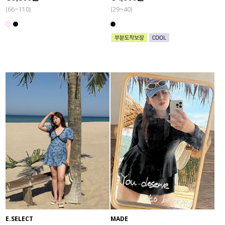
(66~110)
(29~40)
E.SELECT
MADE