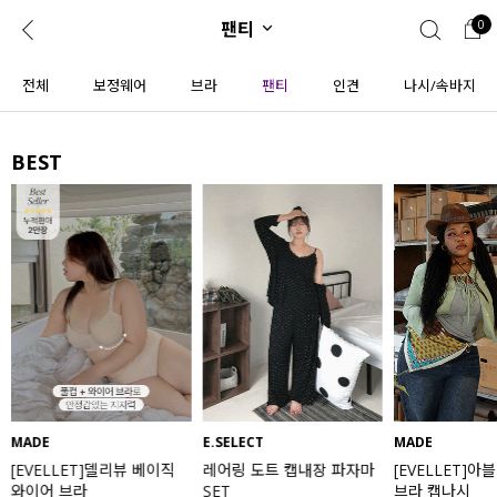
팬티
0
0
1초 회원가입
로그인
전체
보정웨어
브라
팬티
인견
나시/속바지
ENG
TW
BEST
콘텐츠
리뷰 & 혜택
플러스핏
회원혜택
입
JP
CATEGORY
COMMUNITY
도착보장⚡
ALL
인플루언서 pick!
익스클루시브
신상 5%
아우터
베스트
티셔츠
MADE
E.SELECT
MADE
[EVELLET]델리뷰 베이직
레어링 도트 캡내장 파자마
[EVELLET]아
MADE
니트
와이어 브라
SET
브라 캡나시