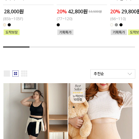
28,000원
20%
42,800원
20%
29,800
세트할인 ~30%
블라우스
53,500원
(85b~105F)
(77~120)
(66~110)
하객룩
원피스
살안타템
팬츠
110사이즈
스커트
플러스핏
액티브웨어
추천순
티셔츠
언더웨어
팬츠
ACC
셔츠
원피스
니트