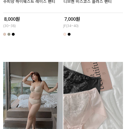
수피앙 하이웨스트 레이스 팬티
디브멘 비스코스 플러스 팬티
8,000원
7,000원
(30~38)
JF(34~40)