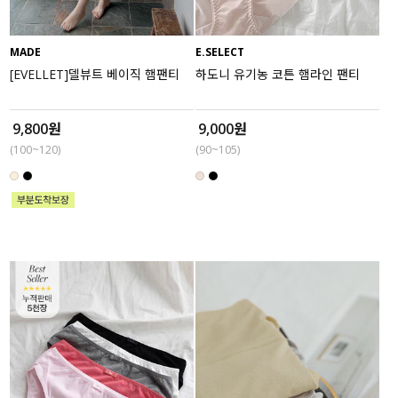
MADE
E.SELECT
[EVELLET]델뷰트 베이직 햄팬티
하도니 유기농 코튼 햄라인 팬티
9,800원
9,000원
(100~120)
(90~105)