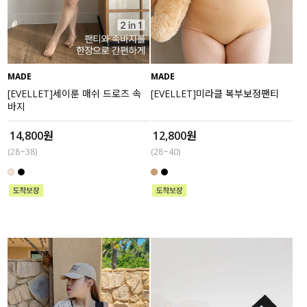
액티브
아우터
MADE
MADE
스커트
[EVELLET]세이룬 매쉬 드로즈 속
[EVELLET]미라클 복부보정팬티
바지
언더웨어/파자마
14,800원
12,800원
코디템
(28~38)
(28~40)
FIT ZOOM