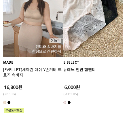
MADE
E.SELECT
[EVELLET]세아린 매쉬 Y존커버 드
듀레느 인견 햄팬티
로즈 속바지
16,800원
6,000원
(28~38)
(90~105)