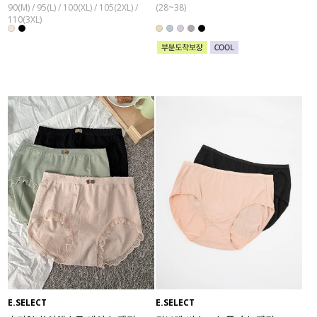
90(M) / 95(L) / 100(XL) / 105(2XL) /
(28~38)
110(3XL)
E.SELECT
E.SELECT