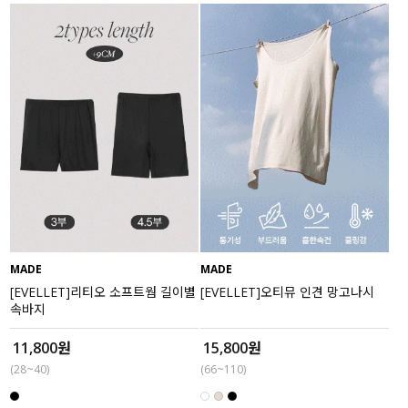
MADE
MADE
[EVELLET]리티오 소프트웜 길이별
[EVELLET]오티뮤 인견 망고나시
속바지
11,800원
15,800원
(28~40)
(66~110)