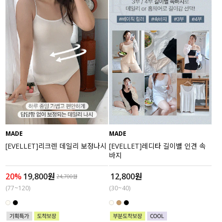
MADE
MADE
[EVELLET]리크렌 데일리 보정나시
[EVELLET]레디타 길이별 인견 속
바지
20%
19,800원
12,800원
24,700원
(77~120)
(30~40)