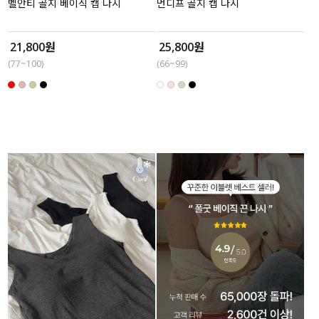
벨안티 골지 베이직 캡 나시
먼디프 골지 캡 나시
21,800원
25,800원
(77~100)
(66~99)