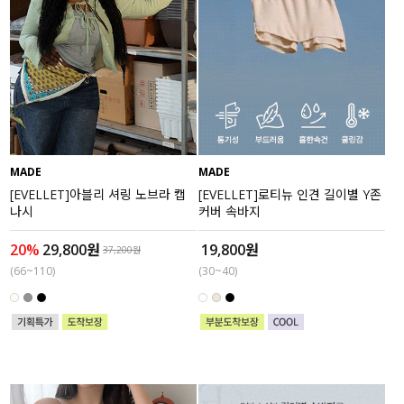
MADE
MADE
[EVELLET]아블리 셔링 노브라 캡
[EVELLET]로티뉴 인견 길이별 Y존
나시
커버 속바지
20%
29,800원
19,800원
37,200원
(66~110)
(30~40)