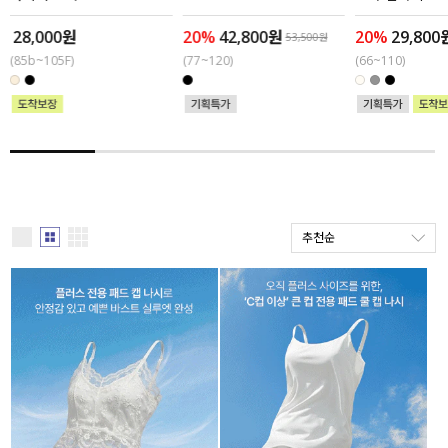
28,000원
20%
42,800원
20%
29,800
세트할인 ~30%
블라우스
53,500원
(85b~105F)
(77~120)
(66~110)
하객룩
원피스
살안타템
팬츠
110사이즈
스커트
플러스핏
액티브웨어
추천순
티셔츠
언더웨어
팬츠
ACC
셔츠
원피스
니트