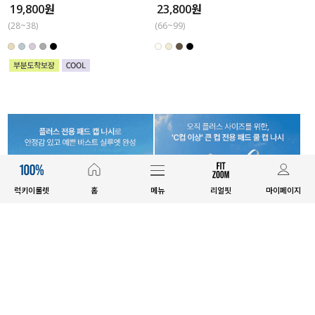
19,800원
23,800원
(28~38)
(66~99)
럭키이룰렛
홈
메뉴
리얼핏
마이페이지