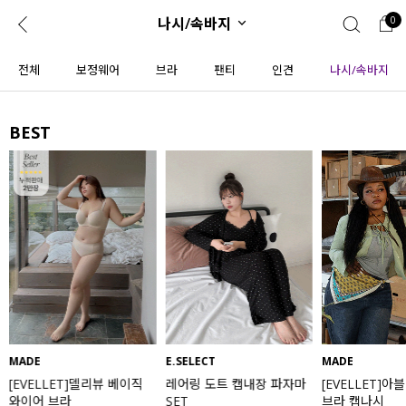
나시/속바지
0
0
1초 회원가입
로그인
전체
보정웨어
브라
팬티
인견
나시/속바지
ENG
TW
BEST
콘텐츠
리뷰 & 혜택
플러스핏
회원혜택
입
JP
CATEGORY
COMMUNITY
도착보장⚡
ALL
인플루언서 pick!
익스클루시브
신상 5%
아우터
베스트
티셔츠
MADE
E.SELECT
MADE
[EVELLET]델리뷰 베이직
레어링 도트 캡내장 파자마
[EVELLET]아
MADE
니트
와이어 브라
SET
브라 캡나시