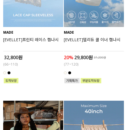
액티브
아우터
MADE
MADE
스커트
[EVELLET]프린티 레이스 캡나시
[EVELLET]델리듀 쿨 이너 캡나시
언더웨어/파자마
32,800원
20%
29,800원
37,200원
코디템
(66~110)
(77~120)
FIT ZOOM