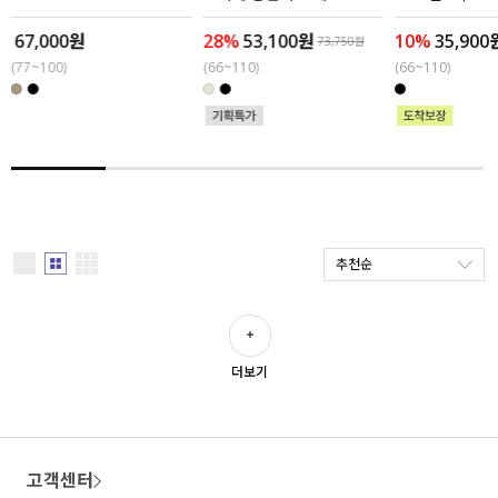
67,000원
28%
53,100원
10%
35,900
세트할인 ~30%
블라우스
73,750원
(77~100)
(66~110)
(66~110)
하객룩
원피스
살안타템
팬츠
110사이즈
스커트
플러스핏
액티브웨어
추천순
티셔츠
언더웨어
팬츠
ACC
더보기
셔츠
원피스
고객센터
니트