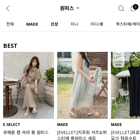
원피스
0
0
1초 회원가입
로그인
전체
MADE
신상
미니
미디/롱
뷔스티에/레
ENG
TW
BEST
콘텐츠
리뷰 & 혜택
플러스핏
회원혜택
입
JP
CATEGORY
COMMUNITY
도착보장⚡
ALL
인플루언서 pick!
익스클루시브
신상 5%
아우터
베스트
티셔츠
E.SELECT
MADE
MADE
큐페룬 랩 카라 롱 원피스
[EVELLET]치프링 셔츠&뷔
[EVELLET]프
MADE
니트
스티에 롱원피스 세트
모크 점프수트