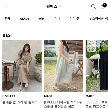
원피스
0
0
1초 회원가입
로그인
전체
MADE
신상
미니
미디/롱
뷔스티에/레
ENG
TW
BEST
콘텐츠
리뷰 & 혜택
플러스핏
회원혜택
입
JP
CATEGORY
COMMUNITY
도착보장⚡
ALL
인플루언서 pick!
익스클루시브
신상 5%
아우터
베스트
티셔츠
E.SELECT
MADE
MADE
큐페룬 랩 카라 롱 원피스
[EVELLET]치프링 셔츠&뷔
[EVELLET]프
MADE
니트
스티에 롱원피스 세트
모크 점프수트