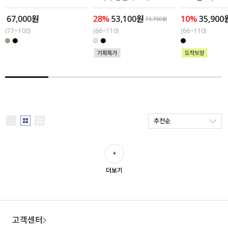
67,000원
28%
53,100원
10%
35,900
세트할인 ~30%
블라우스
73,750원
(77~100)
(66~110)
(66~110)
하객룩
원피스
살안타템
팬츠
110사이즈
스커트
플러스핏
액티브웨어
추천순
티셔츠
언더웨어
팬츠
ACC
더보기
셔츠
원피스
고객센터
니트