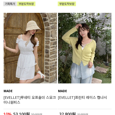
수영복
아우터
스커트
언더웨어/파자마
코디템
FIT ZOOM
MADE
MADE
[EVELLET]루네티 오프숄더 스모크
[EVELLET]프린티 레이스 캡나시
미니원피스
10%
53,100원
32,800원
59,000원
32,800원