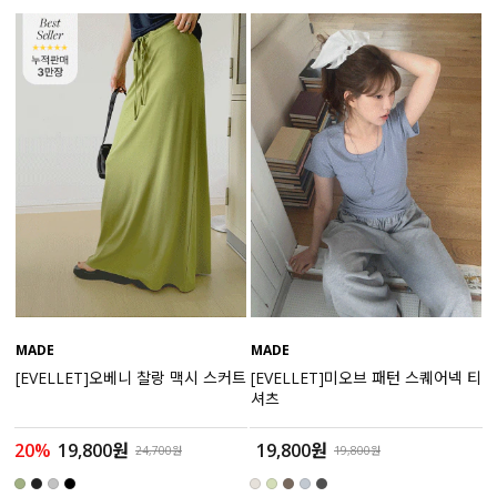
세트할인 ~30%
블라우스
하객룩
원피스
살안타템
팬츠
110사이즈
스커트
플러스핏
액티브웨어
티셔츠
언더웨어
팬츠
ACC
MADE
MADE
[EVELLET]오베니 찰랑 맥시 스커트
[EVELLET]미오브 패턴 스퀘어넥 티
셔츠
셔츠
원피스
20%
19,800원
19,800원
24,700원
19,800원
니트