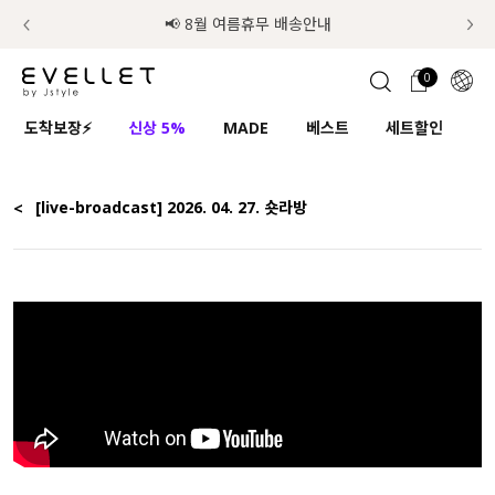
추가금 NO! 오늘주문 오늘도착 보장 배송서비스 🚚
럭키 이룰렛 최대 30% OFF + 100% 당첨
📢 8월 여름휴무 배송안내
0
1초 회원가입
로그인
0
ENG
도착보장⚡
신상 5%
MADE
베스트
세트할인
하
TW
콘텐츠
리뷰 & 혜택
플러스핏
회원혜택
입
JP
<
[live-broadcast] 2026. 04. 27. 숏라방
CATEGORY
COMMUNITY
도착보장⚡
ALL
인플루언서 pick!
익스클루시브
신상 5%
아우터
베스트
티셔츠
MADE
니트