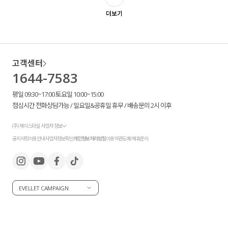
더보기
액티브
아우터
고객센터
스커트
1644-7583
언더웨어/파자마
평일 09:30~17:00 토요일 10:00~15:00
점심시간 전화상담가능 / 일요일&공휴일 휴무 / 배송문의 2시 이후
코디템
(주) 제이스타일 사업자 정보
FIT ZOOM
공지사항
이용안내
사업자정보확인
개인정보처리방침
이용약관
도매/제휴문의
EVELLET CAMPAIGN