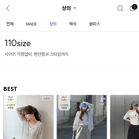
상의
0
0
1초 회원가입
로그인
전체
MADE
상의
하의
원피스
ENG
TW
콘텐츠
리뷰 & 혜택
플러스핏
회원혜택
입
JP
CATEGORY
COMMUNITY
도착보장⚡
ALL
BEST
인플루언서 pick!
익스클루시브
신상 5%
아우터
베스트
티셔츠
MADE
니트