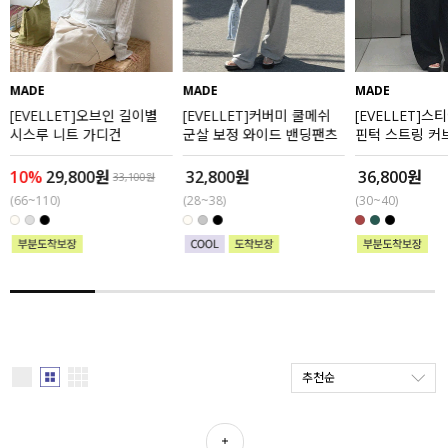
세트할인 ~30%
블라우스
하객룩
원피스
MADE
MADE
MADE
[EVELLET]오브인 길이별
[EVELLET]커버미 쿨메쉬
[EVELLET]스
살안타템
팬츠
시스루 니트 가디건
군살 보정 와이드 밴딩팬츠
핀턱 스트링 커
츠
110사이즈
스커트
10%
29,800원
32,800원
36,800원
33,100원
(66~110)
(28~38)
(30~40)
플러스핏
액티브웨어
티셔츠
언더웨어
팬츠
ACC
셔츠
추천순
원피스
니트