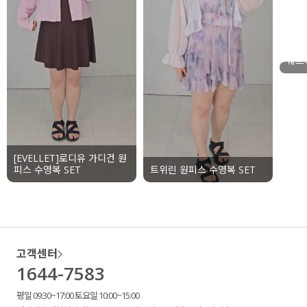
웨프
[EVELLET]로디유 가디건 원
피스 수영복 SET
트위린 원피스 수영복 SET
고객센터
1644-7583
평일 09:30~17:00 토요일 10:00~15:00