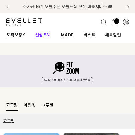
추가금 NO! 오늘주문 오늘도착 보장 배송서비스 🚚
럭키 이룰렛 최대 30% OFF + 100% 당첨
첫구매 한정 인기상품 100원~
📢 8월 여름휴무 배송안내
0
1초 회원가입
로그인
0
ENG
도착보장⚡
신상 5%
MADE
베스트
세트할인
하
TW
플러스핏
회원혜택
입
콘텐츠
리뷰 & 혜택
JP
CATEGORY
COMMUNITY
도착보장⚡
ALL
인플루언서 pick!
익스클루시브
교교핏
예림핏
크루핏
신상 5%
아우터
베스트
티셔츠
교교핏
MADE
니트