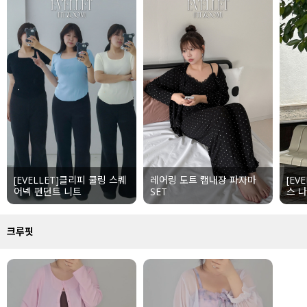
수영복
아우터
스커트
언더웨어/파자마
코디템
[EVELLET]클리피 쿨링 스퀘
레어링 도트 캡내장 파자마
[EV
FIT ZOOM
어넥 펜던트 니트
SET
스 
크루핏