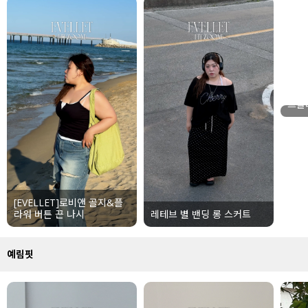
세트할인 ~30%
블라우스
하객룩
원피스
살안타템
팬츠
[EV
프숄
110사이즈
스커트
플러스핏
액티브웨어
티셔츠
언더웨어
[EVELLET]로비앤 골지&플
팬츠
ACC
라워 버튼 끈 나시
레테브 별 밴딩 롱 스커트
셔츠
예림핏
원피스
니트