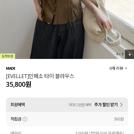
세트할인 ~30%
블라우스
하객룩
원피스
살안타템
팬츠
110사이즈
스커트
+
4
/
6
플러스핏
액티브웨어
0
개 리뷰
MADE
[EVELLET]인페소 타이 블라우스
티셔츠
언더웨어
35,800원
팬츠
ACC
회원혜택
추가 할인 받기
최대 12만원 혜택
셔츠
적립금
360원
원피스
니트
배송비
3,000원 (7만원 이상 무료배송)