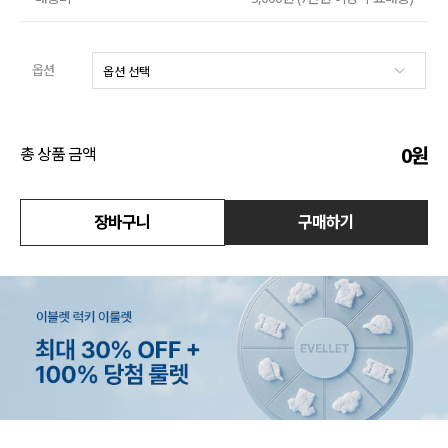
수영복
옵션
아우터
스커트
0
원
총 상품 금액
언더웨어/파자마
코디템
장바구니
구매하기
FIT ZOOM