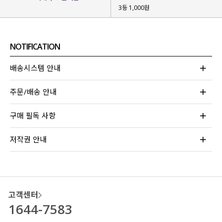
3등 1,000원
NOTIFICATION
배송시스템 안내
주문/배송 안내
구매 필독 사항
저작권 안내
▶ 타이 디테일로 다양한 스타일링
넥라인에 더해진 타이 디테일로
다양한 무드를 연출할 수 있는데요.
타이를 풀어 내추럴한 무드로,
고객센터
타이를 묶어 러블리한 무드 등
1644-7583
원하는 무드에 맞게, 취향에 맞게