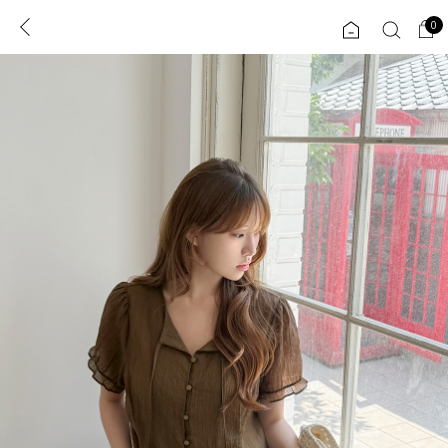
0
0
1초 회원가입
로그인
ENG
TW
콘텐츠
리뷰 & 혜택
플러스핏
회원혜택
입
JP
CATEGORY
COMMUNITY
도착보장⚡
ALL
인플루언서 pick!
익스클루시브
신상 5%
아우터
베스트
티셔츠
MADE
니트