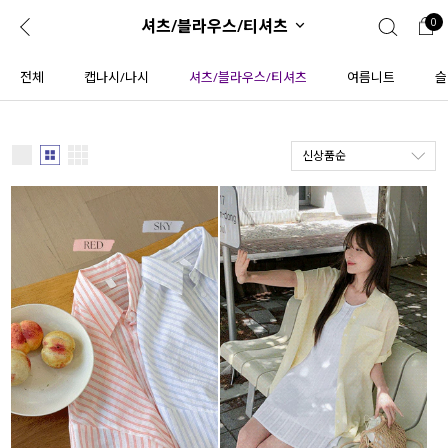
셔츠/블라우스/티셔츠
0
0
1초 회원가입
로그인
전체
캡나시/나시
셔츠/블라우스/티셔츠
여름니트
슬
ENG
TW
신상품순
콘텐츠
리뷰 & 혜택
플러스핏
회원혜택
입
JP
CATEGORY
COMMUNITY
도착보장⚡
ALL
인플루언서 pick!
익스클루시브
신상 5%
아우터
베스트
티셔츠
MADE
니트