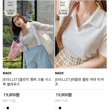
MADE
MADE
[EVELLET]셀르미 썸머 크롭 시스
[EVELLET]라즐렌 쿨링 카라 티셔
루 블라우스
츠
19,800원
19,800원
(66~110)
(66~110)