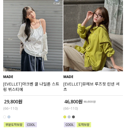
MADE
MADE
[EVELLET]아크벤 쿨 나일론 스트
[EVELLET]뮤헤브 루즈핏 린넨 셔
링 뷔스티에
츠
29,800원
46,800원
46,800원
(66~110)
(66~110)