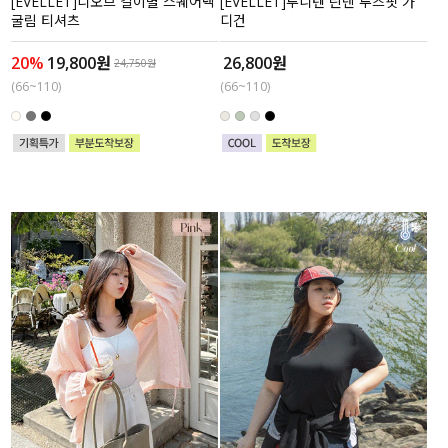
[EVELLET]디오브 길이별 스퀘어넥
[EVELLET]루니텐 린넨 루즈핏 가
굴림 티셔츠
디건
20%
19,800원
26,800원
24,750원
(66~110)
(66~110)