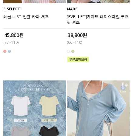
E.SELECT
MADE
세트할인 ~30%
블라우스
테뮬트 ST 언발 카라 셔츠
[EVELLET]케아드 레이스라벨 루즈
핏 셔츠
하객룩
원피스
45,800원
38,800원
살안타템
팬츠
(77~110)
(66~110)
110사이즈
스커트
플러스핏
액티브웨어
티셔츠
언더웨어
팬츠
ACC
셔츠
원피스
니트