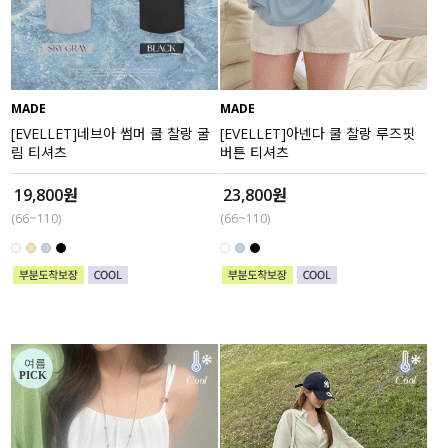
수영복
아우터
MADE
MADE
스커트
[EVELLET]네브아 썸머 쿨 찰랑 굴
[EVELLET]아넨다 쿨 찰랑 루즈핏
림 티셔츠
버튼 티셔츠
언더웨어/파자마
19,800원
23,800원
(66~110)
(66~110)
코디템
FIT ZOOM