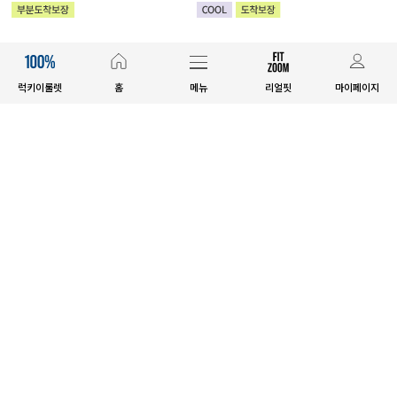
럭키이룰렛
홈
메뉴
리얼핏
마이페이지
고객센터
1644-7583
평일 09:30~17:00 토요일 10:00~15:00
점심시간 전화상담가능 / 일요일&공휴일 휴무 / 배송문의 2시 이후
(주) 제이스타일 사업자 정보
공지사항
이용안내
사업자정보확인
개인정보처리방침
이용약관
도매/제휴문의
EVELLET CAMPAIGN