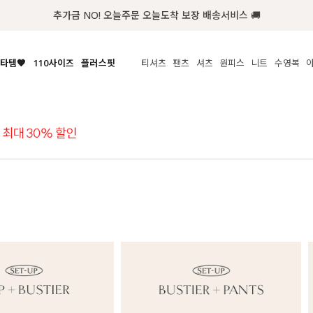
추가금 NO! 오늘주문 오늘도착 보장 배송서비스 🚚
타템🧡
110사이즈
플러스핏
티셔츠
팬츠
셔츠
원피스
니트
액티브
체보기
전체보기
전체보기
전체보기
전체보기
전체보기
전체보기
전체보기
전체보기
전
시/나시
MADE
아우터
티셔츠
쿨팬츠
신상
MADE
MADE
MADE
라우스/티셔츠
상의
상의
롱티셔츠
일상팬츠
셔츠
신상
썸머 니트
애슬레져
름니트
하의
하의
티블라우스
데님
뷔스티에
미니
가디건·집업
스윔웨어
점
스/팬츠
원피스
원피스
맨투맨/후디
코튼
블라우스
미디/롱
니트웨어
ETC
원피스
액티브웨어
폴라
슬랙스
뷔스티에/레이어드
오버핏 니트
세트
ETC
민소매/나시
숏츠
하객룩
데일리 니트
크롭
트레이닝
페스티벌/바캉스
반팔
밴딩팬츠
셀프웨딩
긴팔
길이별
38INCH~