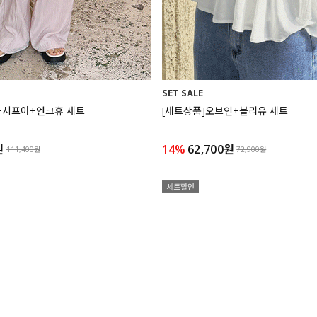
SET SALE
+시프아+엔크휴 세트
[세트상품]오브인+블리유 세트
원
14%
62,700원
111,400원
72,900원