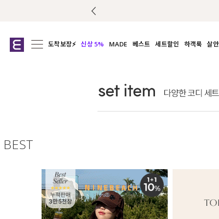
도착보장⚡
신상 5%
MADE
베스트
세트할인
하객룩
살안
전체보기
전체보기
전체보기
전
익스클루시브
코디세트
상의
캡나
아우터
1&1
하의
셔츠/블
티셔츠
여름코디추천
원피스
여
니트
슬랙
블라우스
BEST
원피스
팬츠
스커트
액티브웨어
언더웨어
ACC