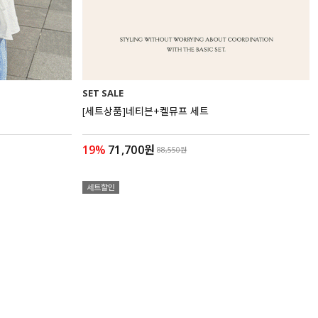
SET SALE
[세트상품]네티븐+켈뮤프 세트
19%
71,700원
88,550원