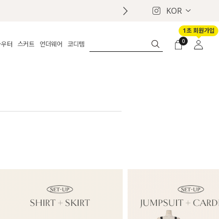
KOR
1초 회원가입
0
아우터
스커트
언더웨어
코디템
체보기
전체보기
전체보기
전체보기
로그인
가디건
롱
보정웨어
MADE
회원가입
자켓
데님
브라
신상
마이페이지
퍼/집업
린넨
팬티
벨트
코트
미니/미디
인견
슈즈
패딩
팬츠 스커트
나시/속바지
백
파자마
쥬얼리
ETC
액세서리
세트
양말/스타킹
세트