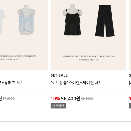
SET SALE
크+류메츠 세트
[세트상품]스이렌+세이딘 세트
원
10%
56,400원
57,600원
62,600원