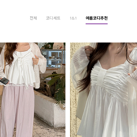
전체
코디세트
1&1
여름코디추천