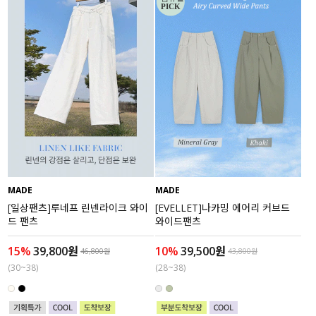
MADE
MADE
[일상팬츠]루네프 린넨라이크 와이
[EVELLET]나카밍 에어리 커브드
드 팬츠
와이드팬츠
15%
39,800원
10%
39,500원
46,800원
43,800원
(30~38)
(28~38)