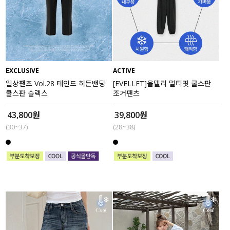
EXCLUSIVE
ACTIVE
일상팬츠 Vol.28 테인드 히든밴딩
[EVELLET]올델리 멀티핏 쿨스판
쿨스판 슬랙스
조거팬츠
43,800원
39,800원
(30~37)
(28~38)