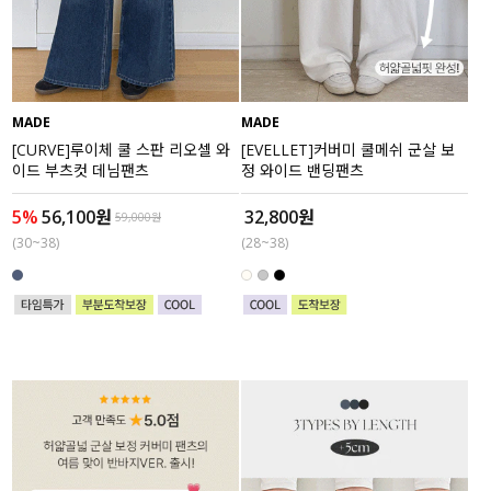
수영복
아우터
MADE
MADE
스커트
[CURVE]루이체 쿨 스판 리오셀 와
[EVELLET]커버미 쿨메쉬 군살 보
이드 부츠컷 데님팬츠
정 와이드 밴딩팬츠
언더웨어/파자마
5%
56,100원
32,800원
59,000원
코디템
(30~38)
(28~38)
FIT ZOOM