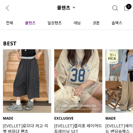
쿨팬츠
0
0
1초 회원가입
로그인
전체
쿨팬츠
일상팬츠
데님
코튼
슬랙스
ENG
TW
BEST
콘텐츠
리뷰 & 혜택
플러스핏
회원혜택
입
JP
CATEGORY
COMMUNITY
도착보장⚡
ALL
인플루언서 pick!
익스클루시브
신상 5%
아우터
베스트
티셔츠
MADE
EXCLUSIVE
MADE
[EVELLET]로므다 카고 리
[EVELLET]캘리포 레이어드
[EVELLET]세
MADE
니트
벳 버뮤다 팬츠
트레이닝 SET
드 밴딩슬랙스