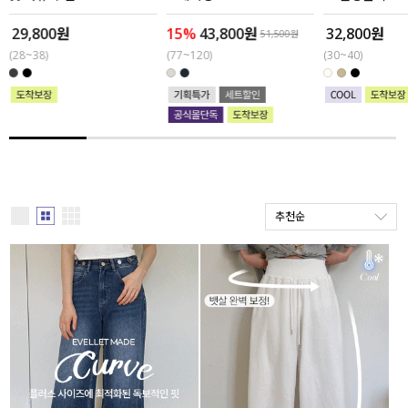
29,800원
15%
43,800원
32,800원
세트할인 ~30%
블라우스
51,500원
(28~38)
(77~120)
(30~40)
하객룩
원피스
살안타템
팬츠
110사이즈
스커트
플러스핏
액티브웨어
추천순
티셔츠
언더웨어
팬츠
ACC
셔츠
원피스
니트