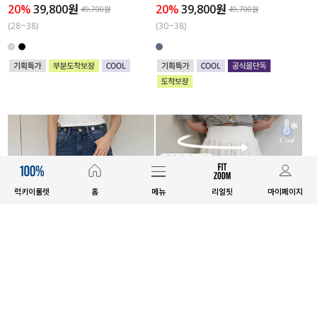
20%
39,800원
20%
39,800원
49,700원
49,700원
(28~38)
(30~38)
럭키이룰렛
홈
메뉴
리얼핏
마이페이지