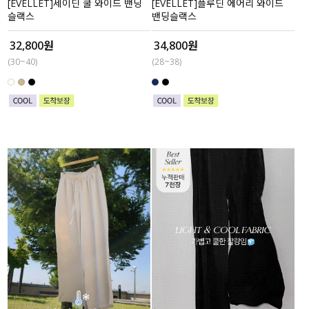
[EVELLET]세이딘 쿨 와이드 밴딩
[EVELLET]플루딘 에어리 와이드
슬랙스
밴딩슬랙스
32,800원
34,800원
(30~40)
(28~38)