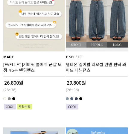
MADE
E.SELECT
[EVELLET]커버핏 쿨메쉬 군살 보
헬테온 길이별 리오셀 린넨 핀턱 와
정 4.5부 밴딩팬츠
이드 데님팬츠
26,800원
29,800원
(28~38)
(26~36)