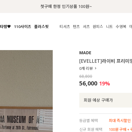
럭키 이룰렛 최대 30% OFF + 100% 당첨
타템🧡
110사이즈
플러스핏
티셔츠
팬츠
셔츠
원피스
니트
수영복
체보기
전체보기
전체보기
전체보기
전체보기
전체보기
전체보기
전체보기
전체보기
전
시/나시
MADE
아우터
티셔츠
쿨팬츠
신상
MADE
MADE
MADE
MADE
라우스/티셔츠
상의
상의
롱티셔츠
일상팬츠
셔츠
신상
썸머 니트
애슬레져
[EVELLET]라이비 프리
름니트
하의
하의
티블라우스
데님
뷔스티에
미니
가디건·집업
스윔웨어
점
0
개 리뷰
스/팬츠
원피스
원피스
맨투맨/후디
코튼
블라우스
미디/롱
니트웨어
ETC
68,800
원피스
액티브웨어
폴라
슬랙스
뷔스티에/레이어드
오버핏 니트
세트
56,000
19
%
ETC
민소매/나시
숏츠
하객룩
데일리 니트
크롭
트레이닝
페스티벌/바캉스
회원 예상 구매가
반팔
밴딩팬츠
셀프웨딩
긴팔
길이별
등급별 혜택
최대 즉시할인 8
38INCH~
신규 회원 혜택
100원 구매 +