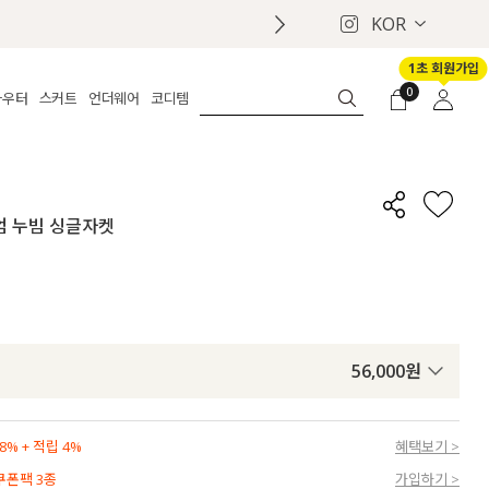
KOR
1초 회원가입
0
아우터
스커트
언더웨어
코디템
체보기
전체보기
전체보기
전체보기
로그인
가디건
롱
보정웨어
MADE
회원가입
자켓
데님
브라
신상
마이페이지
미엄 누빔 싱글자켓
퍼/집업
린넨
팬티
벨트
코트
미니/미디
인견
슈즈
패딩
팬츠 스커트
나시/속바지
백
파자마
쥬얼리
ETC
액세서리
56,000
원
세트
양말/스타킹
세트
% + 적립 4%
혜택보기 >
 쿠폰팩 3종
가입하기 >