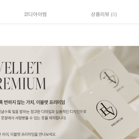
코디아이템
상품리뷰 (
0
)
페이코 ID로 페