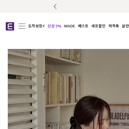
도착보장⚡
신상 5%
MADE
베스트
세트할인
하객룩
살안
전체보기
전체보기
전체보기
전
익스클루시브
코디세트
상의
캡나
아우터
1&1
하의
셔츠/블
티셔츠
여름코디추천
원피스
여
니트
슬랙
블라우스
원피스
팬츠
스커트
액티브웨어
언더웨어
ACC