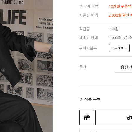
앱 구매 혜택
10만원 쿠폰팩
카플친 혜택
2,000원 할인
적립금
560원
배송비 안내
3,000원 (7
무이자할부
+
카드혜택
옵션
총 상품 금액
장