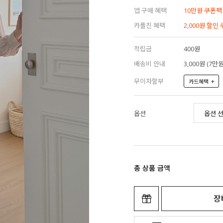
앱 구매 혜택
10만원 쿠폰팩
카플친 혜택
2,000원 할인
적립금
400원
배송비 안내
3,000원 (7
무이자할부
+
카드혜택
옵션
총 상품 금액
장