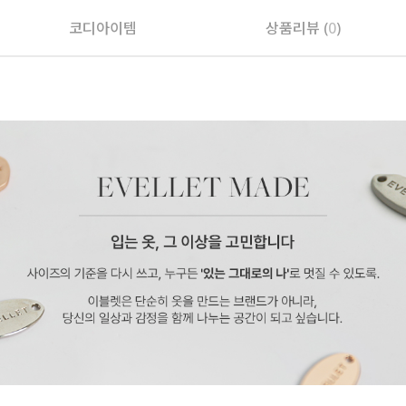
코디아이템
상품리뷰 (
0
)
페이코 ID로 페