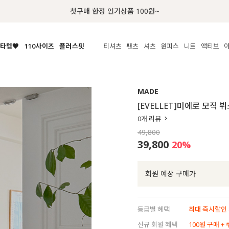
첫구매 한정 인기상품 100원~
타템🧡
110사이즈
플러스핏
티셔츠
팬츠
셔츠
원피스
니트
수영복
체보기
전체보기
전체보기
전체보기
전체보기
전체보기
전체보기
전체보기
전체보기
전
시/나시
MADE
아우터
티셔츠
쿨팬츠
신상
MADE
MADE
MADE
MADE
라우스/티셔츠
상의
상의
롱티셔츠
일상팬츠
셔츠
신상
썸머 니트
애슬레져
[EVELLET]미에로 모직
름니트
하의
하의
티블라우스
데님
뷔스티에
미니
가디건·집업
스윔웨어
점
0
개 리뷰
스/팬츠
원피스
원피스
맨투맨/후디
코튼
블라우스
미디/롱
니트웨어
ETC
49,800
원피스
액티브웨어
폴라
슬랙스
뷔스티에/레이어드
오버핏 니트
세트
39,800
20
%
ETC
민소매/나시
숏츠
하객룩
데일리 니트
크롭
트레이닝
페스티벌/바캉스
회원 예상 구매가
반팔
밴딩팬츠
셀프웨딩
긴팔
길이별
등급별 혜택
최대 즉시할인 8
38INCH~
신규 회원 혜택
100원 구매 +