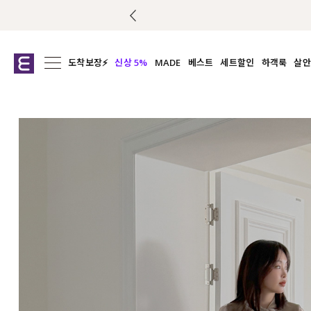
도착보장⚡
신상 5%
MADE
베스트
세트할인
하객룩
살안
전체보기
전체보기
전체보기
전
익스클루시브
코디세트
상의
캡나
아우터
1&1
하의
셔츠/블
티셔츠
여름코디추천
원피스
여
니트
슬랙
블라우스
원피스
팬츠
스커트
액티브웨어
언더웨어
ACC