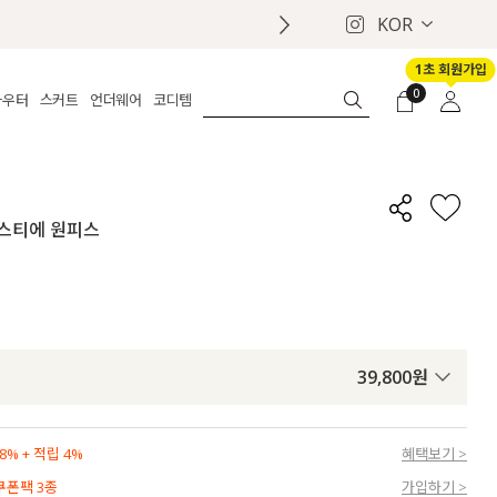
KOR
1초 회원가입
0
아우터
스커트
언더웨어
코디템
체보기
전체보기
전체보기
전체보기
로그인
가디건
롱
보정웨어
MADE
회원가입
자켓
데님
브라
신상
마이페이지
 뷔스티에 원피스
퍼/집업
린넨
팬티
벨트
코트
미니/미디
인견
슈즈
패딩
팬츠 스커트
나시/속바지
백
파자마
쥬얼리
ETC
액세서리
39,800
원
세트
양말/스타킹
세트
% + 적립 4%
혜택보기 >
 쿠폰팩 3종
가입하기 >