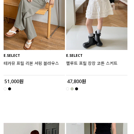
세트할인 ~30%
블라우스
하객룩
원피스
살안타템
팬츠
110사이즈
스커트
E.SELECT
E.SELECT
테카뮤 프릴 리본 셔링 블라우스
펠루트 프릴 캉캉 코튼 스커트
플러스핏
액티브웨어
티셔츠
언더웨어
51,000원
47,800원
팬츠
ACC
셔츠
원피스
니트