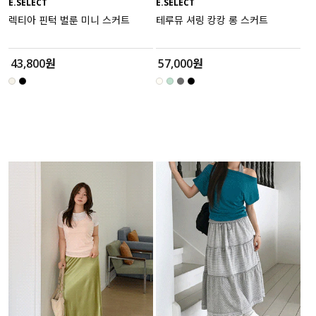
E.SELECT
E.SELECT
렉티아 핀턱 벌룬 미니 스커트
테루뮤 셔링 캉캉 롱 스커트
43,800원
57,000원