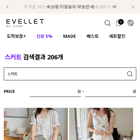
추가금 NO! 오늘주문 오늘도착 보장 배송서비스 🚚
럭키 이룰렛 최대 30% OFF + 100% 당첨
📢 8월 여름휴무 배송안내
0
1초 회원가입
로그인
0
ENG
도착보장⚡
신상 5%
MADE
베스트
세트할인
하
TW
콘텐츠
리뷰 & 혜택
플러스핏
회원혜택
입
JP
스커트
검색결과
206
개
CATEGORY
COMMUNITY
도착보장⚡
ALL
PRICE
~
원
원
인플루언서 pick!
익스클루시브
신상 5%
아우터
베스트
티셔츠
MADE
니트