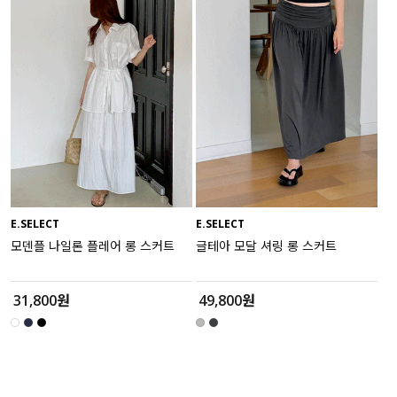
액티브
아우터
스커트
언더웨어/파자마
코디템
E.SELECT
E.SELECT
FIT ZOOM
모덴플 나일론 플레어 롱 스커트
글테아 모달 셔링 롱 스커트
31,800원
49,800원