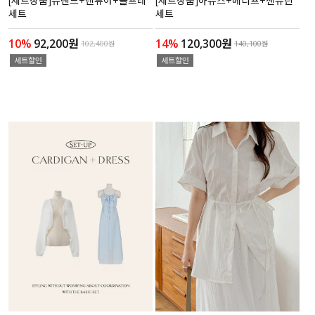
[세트상품]뮤덴느+렌튜아+올프레
[세트상품]하뮤즈+메디프+센뮤린
세트
세트
10%
92,200원
14%
120,300원
102,400원
140,100원