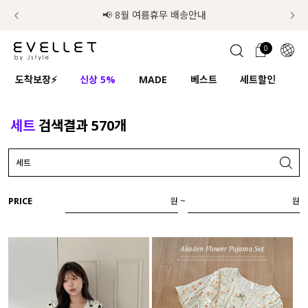
추가금 NO! 오늘주문 오늘도착 보장 배송서비스 🚚
럭키 이룰렛 최대 30% OFF + 100% 당첨
📢 8월 여름휴무 배송안내
0
1초 회원가입
로그인
0
ENG
도착보장⚡
신상 5%
MADE
베스트
세트할인
하
TW
콘텐츠
리뷰 & 혜택
플러스핏
회원혜택
입
JP
세트
검색결과
570
개
CATEGORY
COMMUNITY
도착보장⚡
ALL
PRICE
~
원
원
인플루언서 pick!
익스클루시브
신상 5%
아우터
베스트
티셔츠
MADE
니트