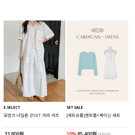
E.SELECT
SET SALE
모덴크 나일론 끈SET 카라 셔츠
[세트상품]엔트벨+케이닌 세트
33,800원
10%
85,400원
94,800원