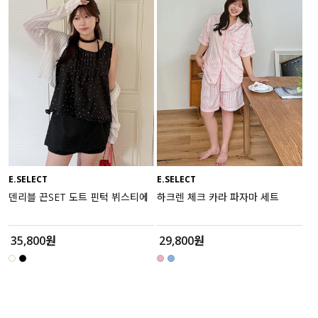
수영복
아우터
스커트
언더웨어/파자마
코디템
E.SELECT
E.SELECT
FIT ZOOM
덴리블 끈SET 도트 핀턱 뷔스티에
하크렌 체크 카라 파자마 세트
35,800원
29,800원