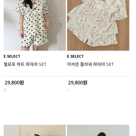
세트할인 ~30%
블라우스
하객룩
원피스
살안타템
팬츠
110사이즈
스커트
E.SELECT
E.SELECT
헬로프 하트 파자마 SET
아카덴 플라워 파자마 SET
플러스핏
액티브웨어
티셔츠
언더웨어
29,800원
29,800원
팬츠
ACC
셔츠
원피스
니트