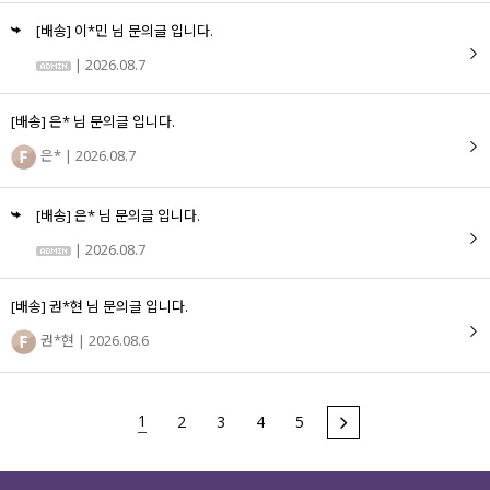
[배송] 이*민 님 문의글 입니다.
세트할인 ~30%
블라우스
| 2026.08.7
하객룩
원피스
[배송] 은* 님 문의글 입니다.
살안타템
팬츠
은*
| 2026.08.7
110사이즈
스커트
[배송] 은* 님 문의글 입니다.
플러스핏
액티브웨어
| 2026.08.7
티셔츠
언더웨어
[배송] 권*현 님 문의글 입니다.
팬츠
ACC
권*현
| 2026.08.6
셔츠
1
2
3
4
5
원피스
니트