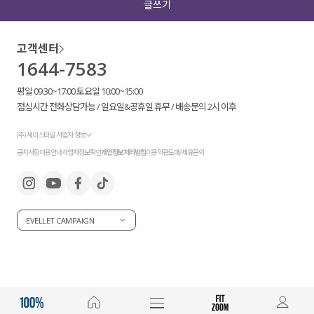
글쓰기
수영복
고객센터
아우터
1644-7583
평일 09:30~17:00 토요일 10:00~15:00
스커트
점심시간 전화상담가능 / 일요일&공휴일 휴무 / 배송문의 2시 이후
언더웨어/파자마
(주) 제이스타일 사업자 정보
공지사항
이용안내
사업자정보확인
개인정보처리방침
이용약관
도매/제휴문의
코디템
FIT ZOOM
EVELLET CAMPAIGN