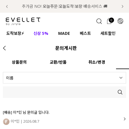
추가금 NO! 오늘주문 오늘도착 보장 배송서비스 🚚
럭키 이룰렛 최대 30% OFF + 100% 당첨
📢 8월 여름휴무 배송안내
0
1초 회원가입
로그인
0
ENG
도착보장⚡
신상 5%
MADE
베스트
세트할인
하
TW
문의게시판
콘텐츠
리뷰 & 혜택
플러스핏
회원혜택
입
JP
CATEGORY
COMMUNITY
상품문의
교환/반품
취소/변경
도착보장⚡
ALL
인플루언서 pick!
익스클루시브
신상 5%
아우터
[배송] 이*민 님 문의글 입니다.
베스트
티셔츠
이*민
| 2026.08.7
MADE
니트