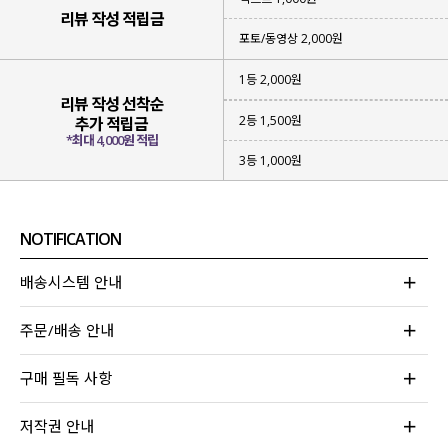
리뷰 작성 적립금
포토/동영상 2,000원
1등 2,000원
리뷰 작성 선착순
2등 1,500원
추가 적립금
*최대 4,000원 적립
3등 1,000원
NOTIFICATION
배송시스템 안내
주문/배송 안내
다양하게 활용하기 좋은 베이직한 컬러들과 함께
귀엽고 러블리한
패턴 컬러도 새롭게 준비
해 줬는데요.
구매 필독 사항
기존에 있던
차콜 / 아이보리 / 블랙
컬러와
저작권 안내
새로운 컬러
멜란지 도트 / 스카이 도트 / 블랙 도트
컬러로