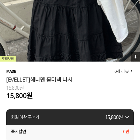
세트할인 ~30%
블라우스
하객룩
원피스
살안타템
팬츠
110사이즈
스커트
+
2
/
7
플러스핏
액티브웨어
0
개 리뷰
MADE
[EVELLET]헤니덴 홀터넥 나시
티셔츠
언더웨어
15,800원
15,800원
팬츠
ACC
셔츠
15,800
원
회원 예상 구매가
원피스
즉시할인
-
0
원
니트