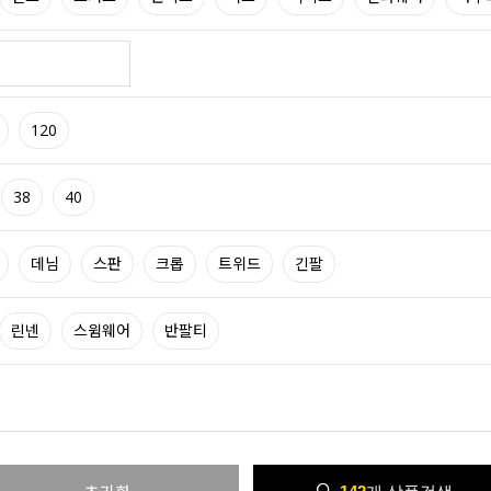
120
38
40
데님
스판
크롭
트위드
긴팔
린넨
스윔웨어
반팔티