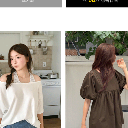
초기화
142
개
상품검색