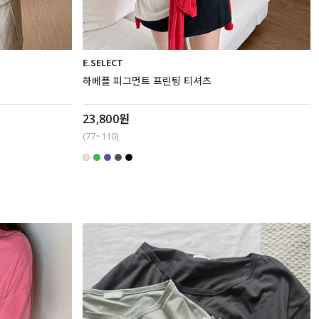
E.SELECT
하베플 피그먼트 프린팅 티셔츠
23,800원
(77~110)