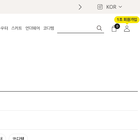
KOR
1초 회원가입
0
아우터
스커트
언더웨어
코디템
체보기
전체보기
전체보기
전체보기
로그인
가디건
롱
보정웨어
MADE
회원가입
자켓
데님
브라
신상
마이페이지
퍼/집업
린넨
팬티
벨트
코트
미니/미디
인견
슈즈
패딩
팬츠 스커트
나시/속바지
백
파자마
쥬얼리
ETC
액세서리
세트
양말/스타킹
세트
터
코디템