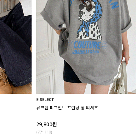
E.SELECT
뮤크덴 피그먼트 프린팅 롱 티셔츠
29,800원
(77~110)