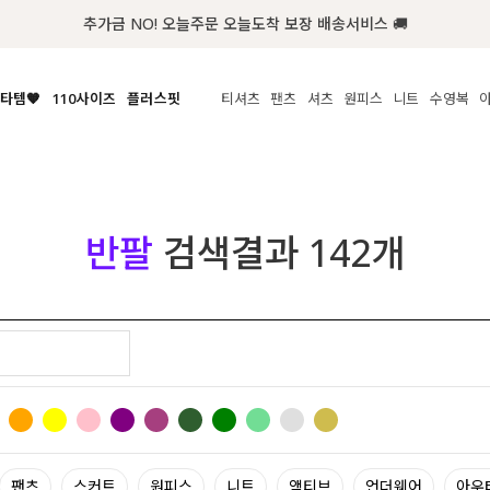
첫구매 한정 인기상품 100원~
타템🧡
110사이즈
플러스핏
티셔츠
팬츠
셔츠
원피스
니트
수영복
체보기
전체보기
전체보기
전체보기
전체보기
전체보기
전체보기
전체보기
전체보기
전
시/나시
MADE
아우터
티셔츠
쿨팬츠
신상
MADE
MADE
MADE
라우스/티셔츠
상의
상의
롱티셔츠
일상팬츠
셔츠
신상
썸머 니트
애슬레져
름니트
하의
하의
티블라우스
데님
뷔스티에
미니
가디건·집업
스윔웨어
점
반팔
검색결과
142
개
스/팬츠
원피스
원피스
맨투맨/후디
코튼
블라우스
미디/롱
니트웨어
ETC
원피스
액티브웨어
폴라
슬랙스
뷔스티에/레이어드
오버핏 니트
세트
ETC
민소매/나시
숏츠
하객룩
데일리 니트
크롭
트레이닝
페스티벌/바캉스
반팔
밴딩팬츠
셀프웨딩
긴팔
길이별
38INCH~
팬츠
스커트
원피스
니트
액티브
언더웨어
아우