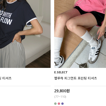
E.SELECT
링 티셔츠
펠루하 피그먼트 프린팅 티셔츠
29,800원
(77~110)