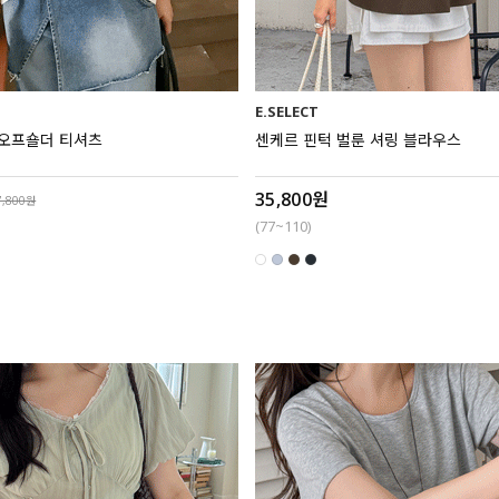
E.SELECT
 오프숄더 티셔츠
센케르 핀턱 벌룬 셔링 블라우스
35,800원
7,800원
(77~110)