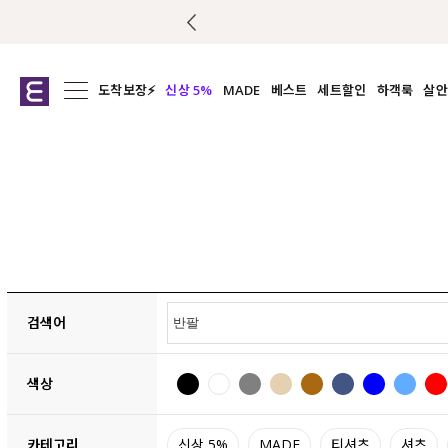
도착보장⚡
신상 5%
MADE
베스트
세트할인
하객룩
살안
전체보기
전체보기
전체보기
전
익스클루시브
코디세트
상의
캡나
아우터
1&1
하의
셔츠/블
티셔츠
여름코디추천
원피스
여
니트
슬랙
블라우스
원피스
검색어
팬츠
스커트
색상
액티브웨어
언더웨어
ACC
카테고리
신상 5%
MADE
티셔츠
셔츠