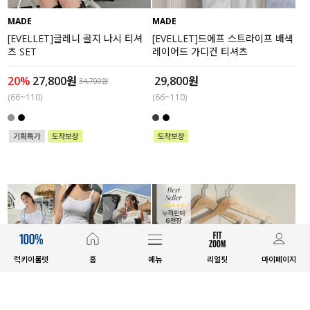
MADE
MADE
[EVELLET]글레니 골지 나시 티셔
[EVELLET]드에프 스트라이프 배색
츠 SET
레이어드 가디건 티셔츠
20%
27,800원
29,800원
34,700원
(66~110)
(66~110)
럭키이룰렛
홈
메뉴
리얼핏
마이페이지