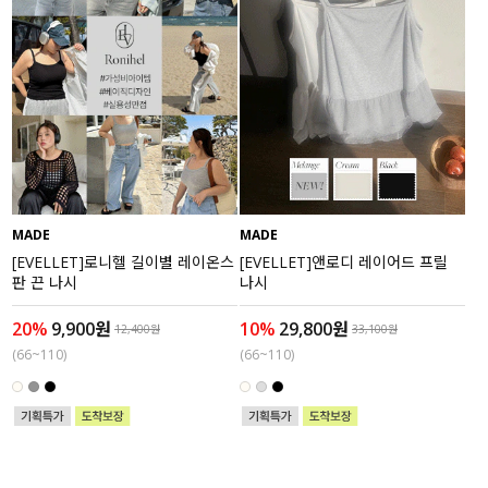
세트할인 ~30%
블라우스
하객룩
원피스
살안타템
팬츠
110사이즈
스커트
MADE
MADE
플러스핏
액티브웨어
[EVELLET]로니헬 길이별 레이온스
[EVELLET]앤로디 레이어드 프릴
판 끈 나시
나시
티셔츠
언더웨어
20%
9,900원
10%
29,800원
12,400원
33,100원
팬츠
ACC
(66~110)
(66~110)
셔츠
원피스
니트