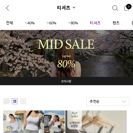
티셔츠
0
0
1초 회원가입
로그인
전체
~40%
~60%
~80%
티셔츠
팬츠
ENG
TW
콘텐츠
리뷰 & 혜택
플러스핏
회원혜택
입
JP
CATEGORY
COMMUNITY
도착보장⚡
ALL
인플루언서 pick!
익스클루시브
추천순
신상 5%
아우터
베스트
티셔츠
MADE
니트