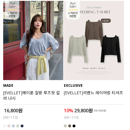
수영복
아우터
스커트
언더웨어/파자마
코디템
FIT ZOOM
MADE
EXCLUSIVE
[EVELLET]메이룬 찰랑 루즈핏 컬
[EVELLET]리벤느 레이어링 티셔츠
러 나시
16,800원
10%
29,800원
33,100원
(66~110)
(66~110)