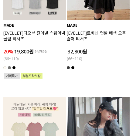
MADE
MADE
[EVELLET]디오브 길이별 스퀘어넥
[EVELLET]르베넨 언발 배색 오프
굴림 티셔츠
숄더 티셔츠
20%
19,800원
32,800원
24,750원
(66~110)
(66~110)