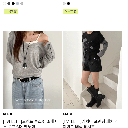
MADE
MADE
[EVELLET]로넨프 루즈핏 소매 버
[EVELLET]키치아 프린팅 패치 레
튼 오프숄더 맨투맨
이어드 배색 티셔츠