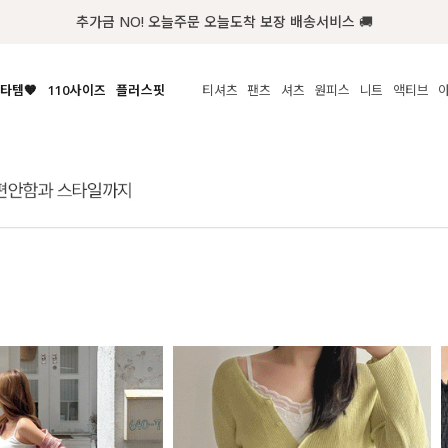
첫구매 한정 인기상품 100원~
타템🧡
110사이즈
플러스핏
티셔츠
팬츠
셔츠
원피스
니트
액티브
체보기
전체보기
전체보기
전체보기
전체보기
전체보기
전체보기
전체보기
전체보기
전
시/나시
MADE
아우터
티셔츠
쿨팬츠
신상
MADE
MADE
MADE
라우스/티셔츠
상의
상의
롱티셔츠
일상팬츠
셔츠
신상
썸머 니트
애슬레져
름니트
하의
하의
티블라우스
데님
뷔스티에
미니
가디건·집업
스윔웨어
점
스/팬츠
원피스
원피스
맨투맨/후디
코튼
블라우스
미디/롱
니트웨어
ETC
원피스
액티브웨어
폴라
슬랙스
뷔스티에/레이어드
오버핏 니트
세트
ETC
민소매/나시
숏츠
하객룩
데일리 니트
크롭
트레이닝
페스티벌/바캉스
반팔
밴딩팬츠
셀프웨딩
긴팔
길이별
38INCH~