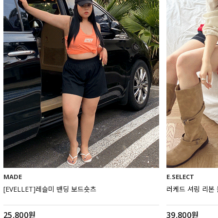
MADE
E.SELECT
[EVELLET]레슬미 밴딩 보드숏츠
러케드 셔링 리본
25,800원
39,800원