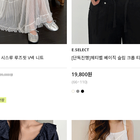
E.SELECT
케 시스루 루즈핏 V넥 니트
[단독진행]체티벨 베이직 슬림 크롭 
19,800원
35,000원
(66~110)