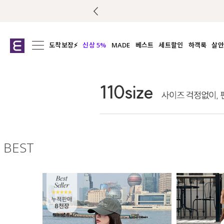
도착보장⚡
신상 5%
MADE
베스트
세트할인
하객룩
살안
전체보기
전체보기
전체보기
전
익스클루시브
코디세트
상의
캡나
아우터
1&1
하의
셔츠/블
티셔츠
여름코디추천
원피스
여
니트
슬랙
블라우스
BEST
원피스
팬츠
스커트
액티브웨어
언더웨어
ACC