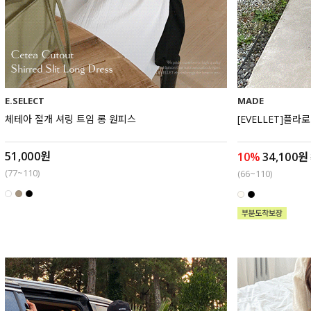
E.SELECT
MADE
체테아 절개 셔링 트임 롱 원피스
[EVELLET]플
51,000원
10%
34,100원
(77~110)
(66~110)