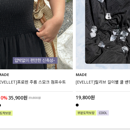
MADE
MADE
[EVELLET]프로렌 주름 스모크 점프수트
[EVELLET]릴리브 길이별 쿨 
19,800원
10%
35,900원
39,800원