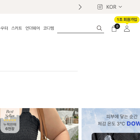
KOR
1초 회원가입
0
아우터
스커트
언더웨어
코디템
체보기
전체보기
전체보기
전체보기
로그인
가디건
롱
보정웨어
MADE
회원가입
자켓
데님
브라
신상
마이페이지
퍼/집업
린넨
팬티
벨트
코트
미니/미디
인견
슈즈
패딩
팬츠 스커트
나시/속바지
백
파자마
쥬얼리
ETC
액세서리
세트
양말/스타킹
세트