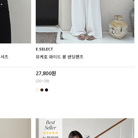
E.SELECT
티셔츠
뮤케호 와이드 롱 밴딩팬츠
27,800원
(30~38)