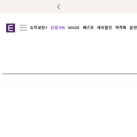
도착보장⚡
신상 5%
MADE
베스트
세트할인
하객룩
살안
전체보기
전체보기
전체보기
전
익스클루시브
코디세트
상의
캡나
아우터
1&1
하의
셔츠/블
티셔츠
여름코디추천
원피스
여
니트
슬랙
블라우스
원피스
팬츠
스커트
액티브웨어
언더웨어
ACC