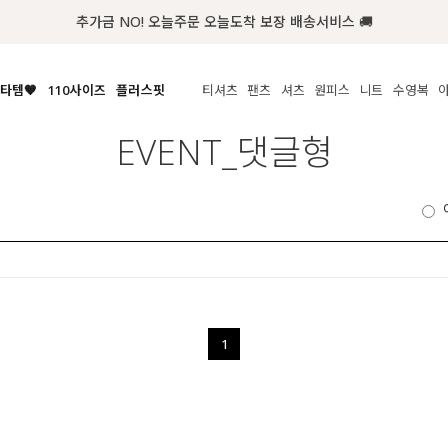
추가금 NO! 오늘주문 오늘도착 보장 배송서비스 🚚
타템🧡
110사이즈
플러스핏
티셔츠
팬츠
셔츠
원피스
니트
수영복
체보기
전체보기
전체보기
전체보기
전체보기
전체보기
전체보기
전체보기
전체보기
전
EVENT_댓글형
시/나시
MADE
아우터
티셔츠
쿨팬츠
신상
MADE
MADE
MADE
라우스/티셔츠
상의
상의
롱티셔츠
일상팬츠
셔츠
신상
썸머 니트
애슬레져
름니트
하의
하의
티블라우스
데님
뷔스티에
미니
가디건·집업
스윔웨어
점
스/팬츠
원피스
원피스
맨투맨/후디
코튼
블라우스
미디/롱
니트웨어
ETC
원피스
액티브웨어
폴라
슬랙스
뷔스티에/레이어드
오버핏 니트
세트
ETC
민소매/나시
숏츠
하객룩
데일리 니트
크롭
트레이닝
페스티벌/바캉스
1
반팔
밴딩팬츠
셀프웨딩
긴팔
길이별
38INCH~