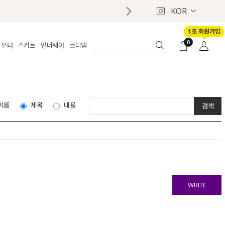
KOR
1초 회원가입
0
아우터
스커트
언더웨어
코디템
체보기
전체보기
전체보기
전체보기
로그인
가디건
롱
보정웨어
MADE
회원가입
자켓
데님
브라
신상
마이페이지
이름
제목
내용
퍼/집업
린넨
팬티
벨트
코트
미니/미디
인견
슈즈
패딩
팬츠 스커트
나시/속바지
백
파자마
쥬얼리
ETC
액세서리
세트
양말/스타킹
WRITE
세트