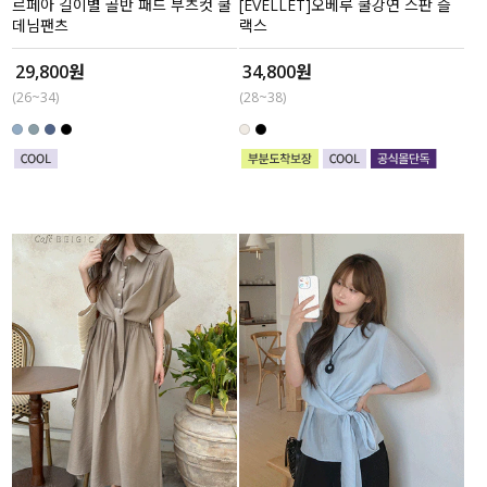
르페아 길이별 골반 패드 부츠컷 쿨
[EVELLET]오베루 쿨강연 스판 슬
데님팬츠
랙스
29,800원
34,800원
(26~34)
(28~38)