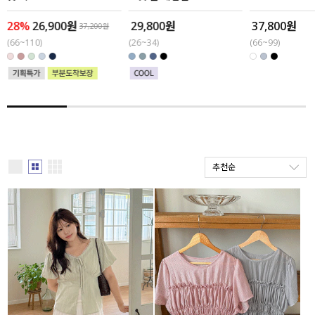
28%
26,900원
29,800원
37,800원
세트할인 ~30%
블라우스
37,200원
(66~110)
(26~34)
(66~99)
하객룩
원피스
살안타템
팬츠
110사이즈
스커트
플러스핏
액티브웨어
추천순
티셔츠
언더웨어
팬츠
ACC
셔츠
원피스
니트