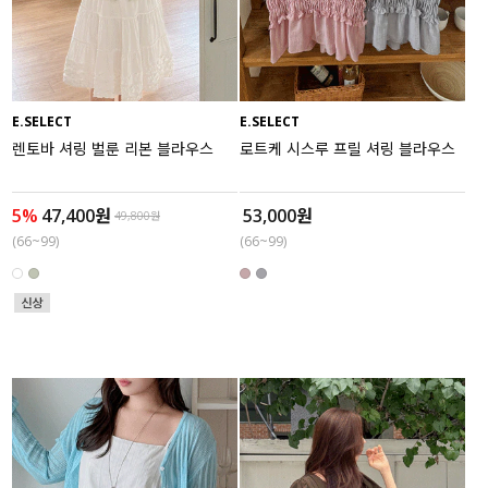
수영복
아우터
E.SELECT
E.SELECT
스커트
렌토바 셔링 벌룬 리본 블라우스
로트케 시스루 프릴 셔링 블라우스
언더웨어/파자마
5%
47,400원
53,000원
49,800원
코디템
(66~99)
(66~99)
FIT ZOOM