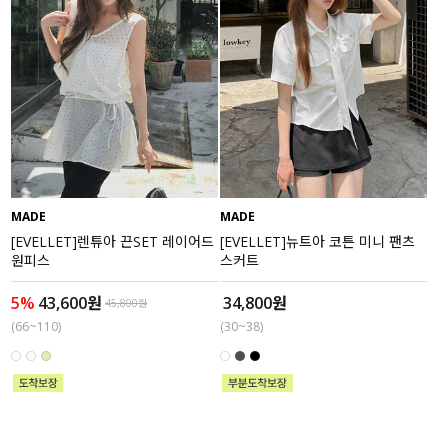
MADE
MADE
[EVELLET]렌튜아 끈SET 레이어드
[EVELLET]뉴트아 코튼 미니 팬츠
원피스
스커트
5%
43,600원
34,800원
45,800원
(66~110)
(30~38)