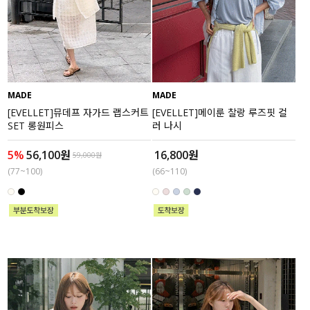
MADE
MADE
[EVELLET]뮤데프 자가드 랩스커트
[EVELLET]메이룬 찰랑 루즈핏 컬
SET 롱원피스
러 나시
5%
56,100원
16,800원
59,000원
(77~100)
(66~110)