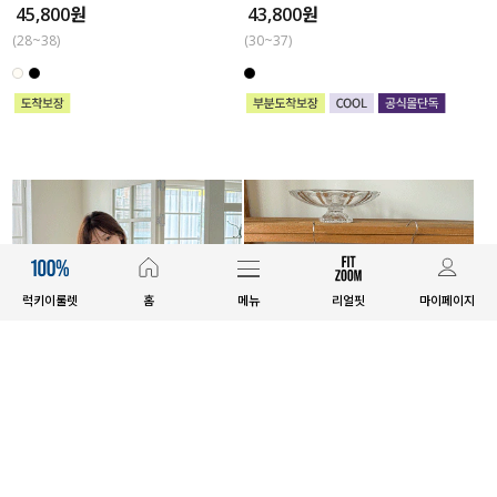
45,800원
43,800원
(28~38)
(30~37)
럭키이룰렛
홈
메뉴
리얼핏
마이페이지