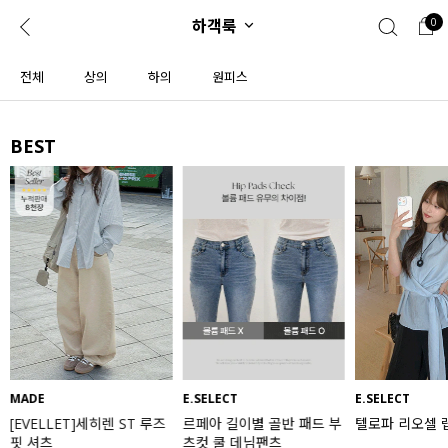
하객룩
0
0
1초 회원가입
로그인
전체
상의
하의
원피스
ENG
TW
BEST
콘텐츠
리뷰 & 혜택
플러스핏
회원혜택
입
JP
CATEGORY
COMMUNITY
도착보장⚡
ALL
인플루언서 pick!
익스클루시브
신상 5%
아우터
베스트
티셔츠
MADE
E.SELECT
E.SELECT
[EVELLET]세히렌 ST 루즈
르페아 길이별 골반 패드 부
텔로파 리오셀 
MADE
니트
핏 셔츠
츠컷 쿨 데님팬츠