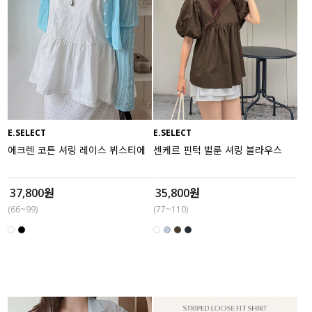
E.SELECT
E.SELECT
에크렌 코튼 셔링 레이스 뷔스티에
센케르 핀턱 벌룬 셔링 블라우스
37,800원
35,800원
(66~99)
(77~110)