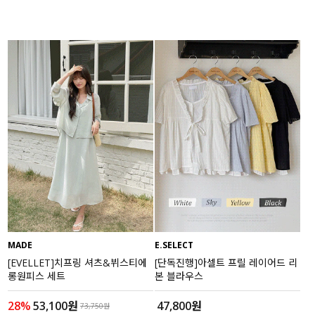
MADE
E.SELECT
[EVELLET]치프링 셔츠&뷔스티에
[단독진행]아셀트 프릴 레이어드 리
롱원피스 세트
본 블라우스
28%
53,100원
47,800원
73,750원