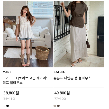
MADE
E.SELECT
[EVELLET]토이브 코튼 레이어드
유론프 나일론 랩 블라우스
퍼프 블라우스
38,800원
49,800원
(66~110)
(77~100)