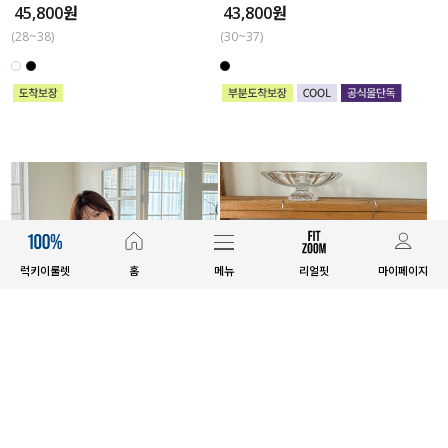
45,800원
43,800원
(28~38)
(30~37)
럭키이룰렛
홈
메뉴
리얼핏
마이페이지