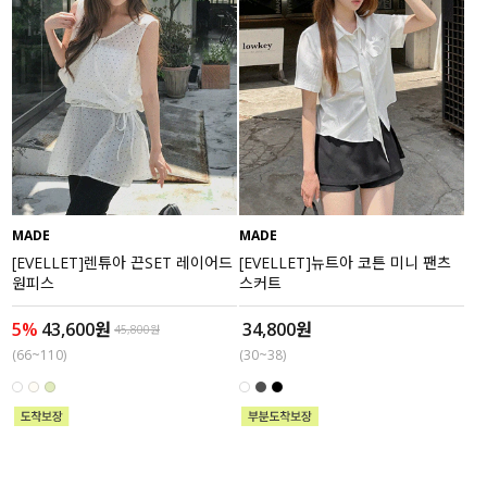
MADE
MADE
[EVELLET]렌튜아 끈SET 레이어드
[EVELLET]뉴트아 코튼 미니 팬츠
원피스
스커트
5%
43,600원
34,800원
45,800원
(66~110)
(30~38)