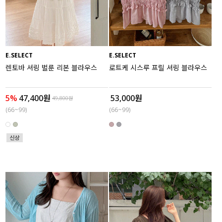
액티브
아우터
E.SELECT
E.SELECT
스커트
렌토바 셔링 벌룬 리본 블라우스
로트케 시스루 프릴 셔링 블라우스
언더웨어/파자마
5%
47,400원
53,000원
49,800원
코디템
(66~99)
(66~99)
FIT ZOOM