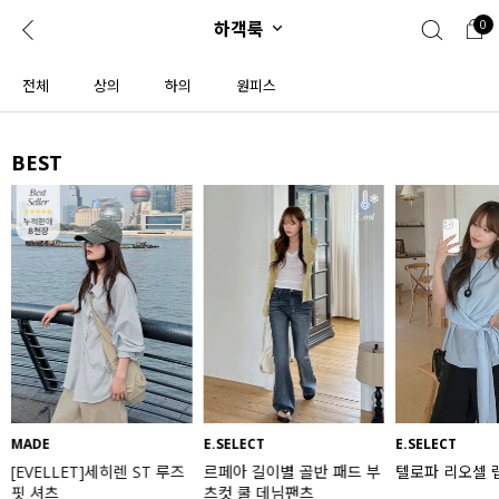
하객룩
0
0
1초 회원가입
로그인
전체
상의
하의
원피스
ENG
TW
BEST
콘텐츠
리뷰 & 혜택
플러스핏
회원혜택
입
JP
CATEGORY
COMMUNITY
도착보장⚡
ALL
인플루언서 pick!
익스클루시브
신상 5%
아우터
베스트
티셔츠
MADE
E.SELECT
E.SELECT
[EVELLET]세히렌 ST 루즈
르페아 길이별 골반 패드 부
텔로파 리오셀 
MADE
니트
핏 셔츠
츠컷 쿨 데님팬츠