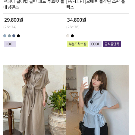
르페아 길이별 골반 패드 부츠컷 쿨
[EVELLET]오베루 쿨강연 스판 슬
데님팬츠
랙스
29,800원
34,800원
(26~34)
(28~38)