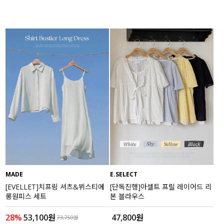
MADE
E.SELECT
[EVELLET]치프링 셔츠&뷔스티에
[단독진행]아셀트 프릴 레이어드 리
롱원피스 세트
본 블라우스
28%
53,100원
47,800원
73,750원