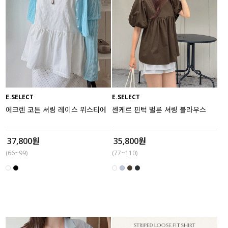
E.SELECT
E.SELECT
에크렌 코튼 셔링 레이스 뷔스티에
센케르 핀턱 벌룬 셔링 블라우스
37,800원
35,800원
(66~99)
(77~110)