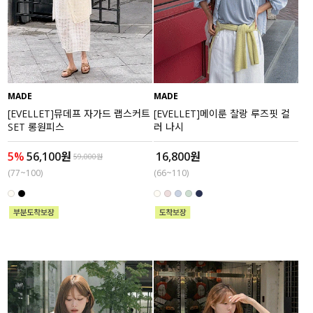
MADE
MADE
[EVELLET]뮤데프 자가드 랩스커트
[EVELLET]메이룬 찰랑 루즈핏 컬
SET 롱원피스
러 나시
5%
56,100원
16,800원
59,000원
(77~100)
(66~110)