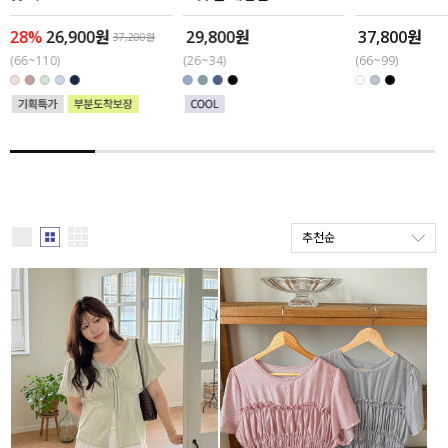
28%
26,900원
29,800원
37,800원
세트할인 ~30%
블라우스
37,200원
(66~110)
(26~34)
(66~99)
하객룩
원피스
살안타템
팬츠
110사이즈
스커트
플러스핏
액티브웨어
추천순
티셔츠
언더웨어
팬츠
ACC
셔츠
원피스
니트