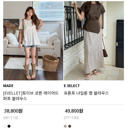
MADE
E.SELECT
[EVELLET]토이브 코튼 레이어드
유론프 나일론 랩 블라우스
퍼프 블라우스
38,800원
49,800원
(66~110)
(77~100)