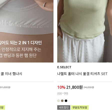
E.SELECT
듀 쿨 이너 캡나시
나헬트 홀터 나시 물결 티셔츠 SET
10%
21,800원
37,200원
24,200원
(66~99)