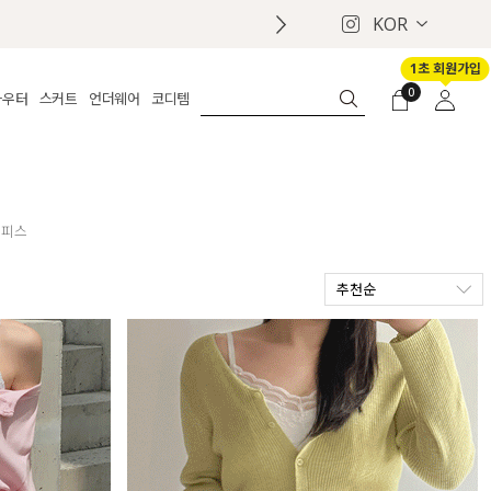
KOR
1초 회원가입
0
아우터
스커트
언더웨어
코디템
체보기
전체보기
전체보기
전체보기
로그인
가디건
롱
보정웨어
MADE
회원가입
자켓
데님
브라
신상
마이페이지
퍼/집업
린넨
팬티
벨트
원피스
코트
미니/미디
인견
슈즈
추천순
패딩
팬츠 스커트
나시/속바지
백
파자마
쥬얼리
ETC
액세서리
세트
양말/스타킹
세트