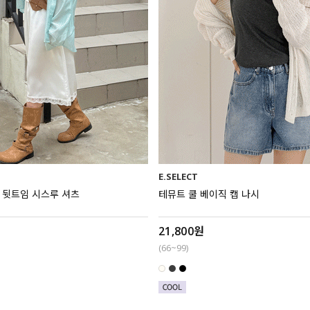
E.SELECT
[EVELLET]밀리유 뒷트임 시스루 셔츠
테뮤트 쿨 베이직 캡 나시
21,800원
(66~99)