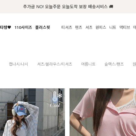
첫구매 한정 인기상품 100원~
타템🧡
110사이즈
플러스핏
티셔츠
팬츠
셔츠
원피스
니트
액티브
체보기
전체보기
전체보기
전체보기
전체보기
전체보기
전체보기
전체보기
전체보기
전
시/나시
MADE
아우터
티셔츠
쿨팬츠
신상
MADE
MADE
MADE
라우스/티셔츠
상의
상의
롱티셔츠
일상팬츠
셔츠
신상
썸머 니트
애슬레져
름니트
하의
하의
티블라우스
데님
뷔스티에
미니
가디건·집업
스윔웨어
점
캡나시/나시
셔츠/블라우스/티셔츠
여름니트
슬랙스/팬츠
스/팬츠
원피스
원피스
맨투맨/후디
코튼
블라우스
미디/롱
니트웨어
ETC
원피스
액티브웨어
폴라
슬랙스
뷔스티에/레이어드
오버핏 니트
세트
ETC
민소매/나시
숏츠
하객룩
데일리 니트
크롭
트레이닝
페스티벌/바캉스
반팔
밴딩팬츠
셀프웨딩
긴팔
길이별
38INCH~