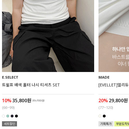
E.SELECT
MADE
트윌프 배색 홀터 나시 티셔츠 SET
[EVELLET]델리
10%
35,800원
20%
29,800원
39,700원
(66~99)
(77~120)