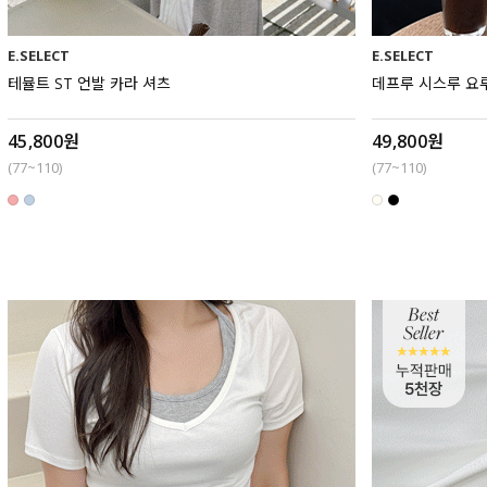
E.SELECT
E.SELECT
테뮬트 ST 언발 카라 셔츠
데프루 시스루 요
45,800원
49,800원
(77~110)
(77~110)