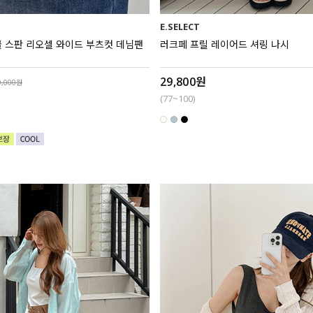
E.SELECT
 쿨 스판 리오셀 와이드 부츠컷 데님팬
러크페 프릴 레이어드 셔링 나시
29,800원
9,000원
(77~100)