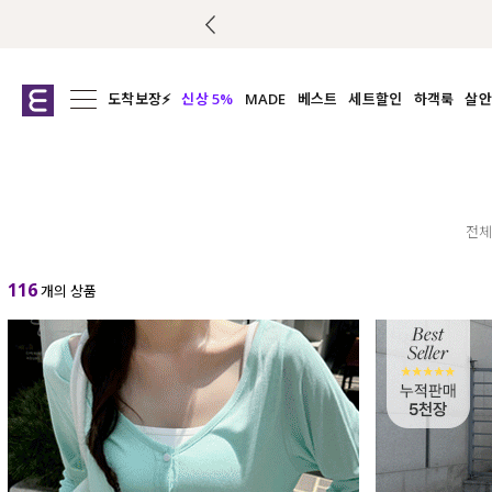
도착보장⚡
신상 5%
MADE
베스트
세트할인
하객룩
살안
전체보기
전체보기
전체보기
전
익스클루시브
코디세트
상의
캡나
아우터
1&1
하의
셔츠/블
티셔츠
여름코디추천
원피스
여
전체
니트
슬랙
116
개의 상품
블라우스
원피스
팬츠
스커트
액티브웨어
언더웨어
ACC