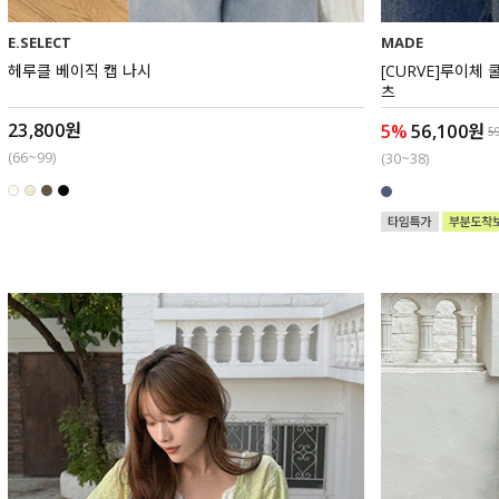
E.SELECT
MADE
헤루클 베이직 캡 나시
[CURVE]루이체
츠
23,800원
5%
56,100원
5
(66~99)
(30~38)