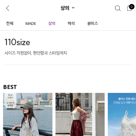
상의
0
0
1초 회원가입
로그인
전체
MADE
상의
하의
원피스
ENG
TW
콘텐츠
리뷰 & 혜택
플러스핏
회원혜택
입
JP
CATEGORY
COMMUNITY
도착보장⚡
ALL
BEST
인플루언서 pick!
익스클루시브
신상 5%
아우터
베스트
티셔츠
MADE
니트