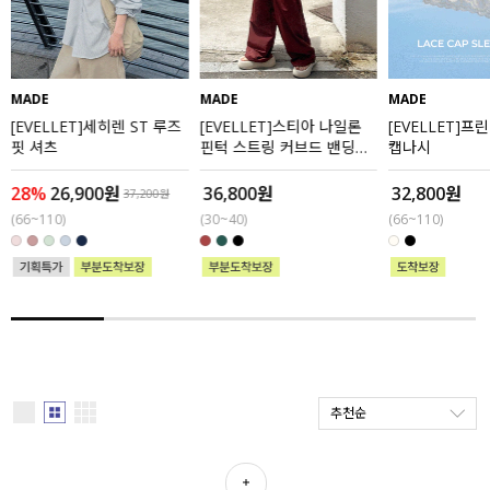
세트할인 ~30%
블라우스
하객룩
원피스
MADE
MADE
MADE
[EVELLET]세히렌 ST 루즈
[EVELLET]스티아 나일론
[EVELLET]프
살안타템
팬츠
핏 셔츠
핀턱 스트링 커브드 밴딩팬
캡나시
츠
110사이즈
스커트
28%
26,900원
36,800원
32,800원
37,200원
(66~110)
(30~40)
(66~110)
플러스핏
액티브웨어
티셔츠
언더웨어
팬츠
ACC
셔츠
추천순
원피스
니트