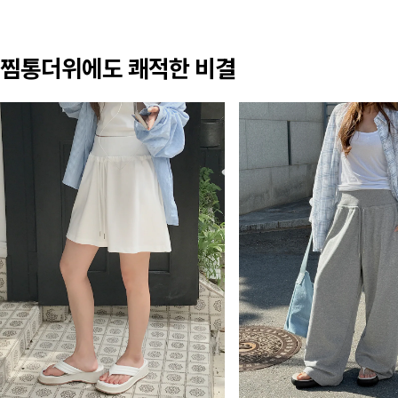
찜통더위에도 쾌적한 비결