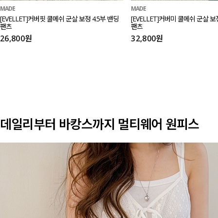
MADE
MADE
[EVELLET]커버핏 쿨메쉬 군살 보정 4.5부 밴딩
[EVELLET]커버미 쿨메쉬 군살 
팬츠
팬츠
26,800원
32,800원
데일리부터 바캉스까지 멀티웨어 원피스