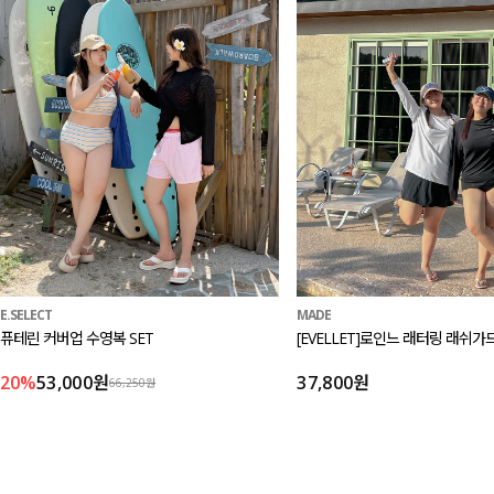
MADE
E.SELECT
[EVELLET]로인느 래터링 래쉬가
퓨테린 커버업 수영복 SET
37,800원
20%
53,000원
66,250원