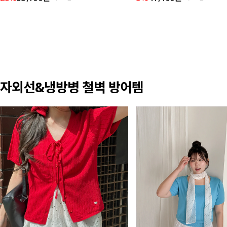
자외선&냉방병 철벽 방어템