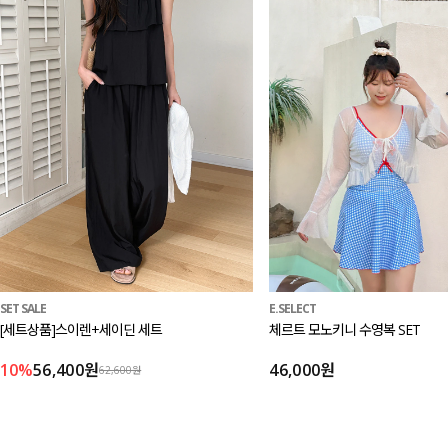
SET SALE
E.SELECT
[세트상품]스이렌+세이딘 세트
체르트 모노키니 수영복 SET
10%
56,400원
46,000원
62,600원