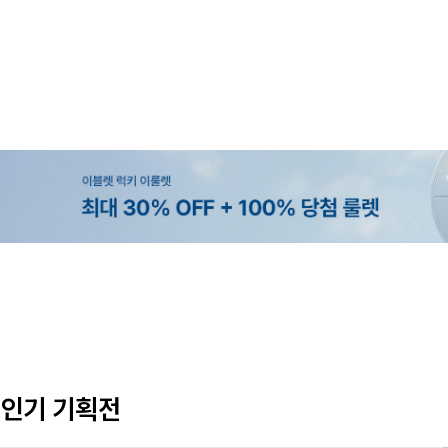
MADE
MADE
MADE
EXCLUSIVE
[EVELLET]커버핏 쿨메쉬 군살 보정
[EVELLET]렌튜아 끈SET 레이어
[EVELLET]릴리브 길이별 쿨 밴딩
[EVELLET]오베루 쿨강연 스판 슬
밴딩팬츠
26,800원
5%
19,800원
34,800원
43,600원
45,800원
인기 기획전
(28~38)
(66~110)
(28~42)
(28~38)