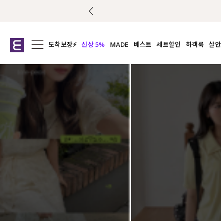
도착보장⚡
신상 5%
MADE
베스트
세트할인
하객룩
살안
전체보기
전체보기
전체보기
전
익스클루시브
코디세트
상의
캡나
아우터
1&1
하의
셔츠/블
티셔츠
여름코디추천
원피스
여
니트
슬랙
블라우스
원피스
팬츠
스커트
액티브웨어
언더웨어
ACC