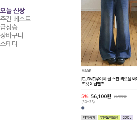
오늘 신상
주간 베스트
급상승
장바구니
스테디
MADE
[CURVE]루이체 쿨 스판 리오셀 
츠컷 데님팬츠
5%
56,100원
59,000원
(30~38)