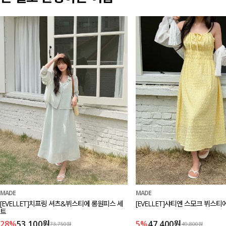
MADE
MADE
[EVELLET]치프링 셔츠&뷔스티에 롱원피스 세
[EVELLET]샤티엔 스모크 뷔스
트
28%
53,100원
5%
47,400원
73,750원
49,800원