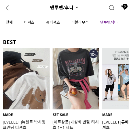
맨투맨/후디
0
0
1초 회원가입
로그인
전체
티셔츠
롱티셔츠
티블라우스
맨투맨/후디
ENG
TW
BEST
콘텐츠
리뷰 & 혜택
플러스핏
회원혜택
입
JP
CATEGORY
COMMUNITY
도착보장⚡
ALL
인플루언서 pick!
익스클루시브
신상 5%
아우터
베스트
티셔츠
MADE
SET SALE
MADE
[EVELLET]뉴센트 박시핏
[세트상품]가성비 반팔 티셔
[EVELLET]류
MADE
니트
프린팅 티셔츠
츠 1+1 세트
셔츠