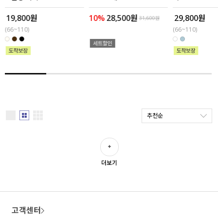
19,800원
10%
28,500원
29,800원
세트할인 ~30%
블라우스
31,600원
(66~110)
(66~110)
하객룩
원피스
살안타템
팬츠
110사이즈
스커트
플러스핏
액티브웨어
추천순
티셔츠
언더웨어
팬츠
ACC
더보기
셔츠
원피스
고객센터
니트