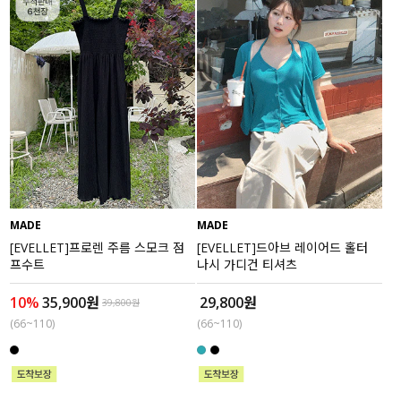
수영복
아우터
스커트
언더웨어/파자마
코디템
MADE
MADE
FIT ZOOM
[EVELLET]프로렌 주름 스모크 점
[EVELLET]드아브 레이어드 홀터
프수트
나시 가디건 티셔츠
10%
35,900원
29,800원
39,800원
(66~110)
(66~110)