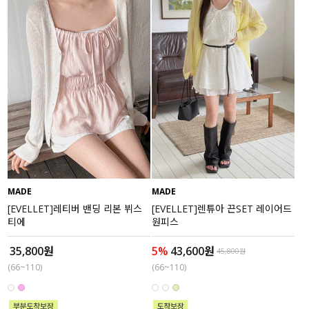
MADE
MADE
[EVELLET]레티버 밴딩 리본 뷔스
[EVELLET]렌튜아 끈SET 레이어드
티에
원피스
35,800원
5%
43,600원
45,800원
(66~110)
(66~110)