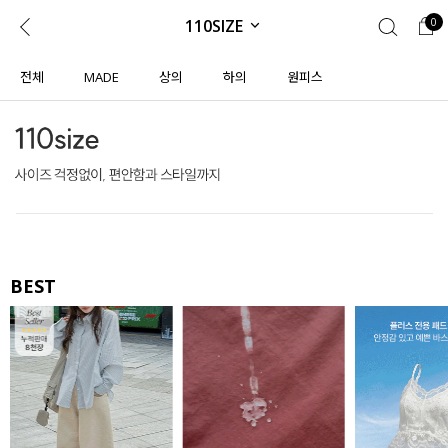
110SIZE
0
0
1초 회원가입
로그인
전체
MADE
상의
하의
원피스
ENG
TW
콘텐츠
리뷰 & 혜택
플러스핏
회원혜택
입
JP
CATEGORY
COMMUNITY
도착보장⚡
ALL
BEST
인플루언서 pick!
익스클루시브
신상 5%
아우터
베스트
티셔츠
MADE
니트