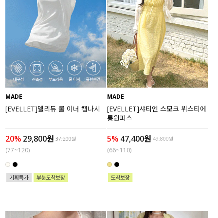
MADE
MADE
[EVELLET]델리듀 쿨 이너 캡나시
[EVELLET]샤티엔 스모크 뷔스티에
롱원피스
20%
29,800원
5%
47,400원
37,200원
49,800원
(77~120)
(66~110)