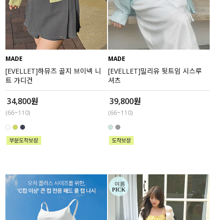
MADE
MADE
[EVELLET]하뮤즈 골지 브이넥 니
[EVELLET]밀리유 뒷트임 시스루
트 가디건
셔츠
34,800원
39,800원
(66~110)
(66~110)