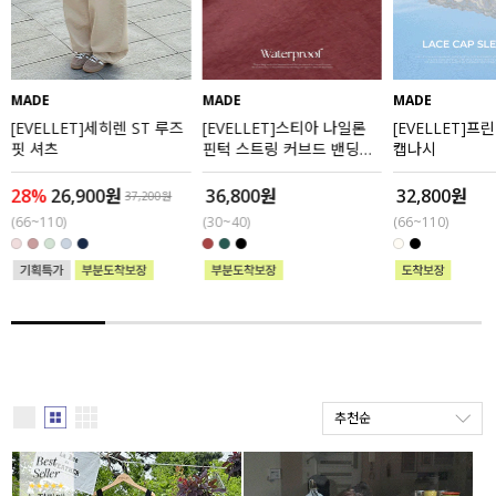
세트할인 ~30%
블라우스
하객룩
원피스
MADE
MADE
MADE
[EVELLET]세히렌 ST 루즈
[EVELLET]스티아 나일론
[EVELLET]프
살안타템
팬츠
핏 셔츠
핀턱 스트링 커브드 밴딩팬
캡나시
츠
110사이즈
스커트
28%
26,900원
36,800원
32,800원
37,200원
(66~110)
(30~40)
(66~110)
플러스핏
액티브웨어
티셔츠
언더웨어
팬츠
ACC
셔츠
추천순
원피스
니트