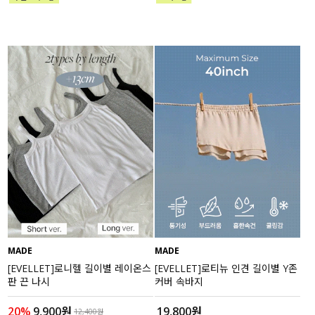
MADE
MADE
[EVELLET]로니헬 길이별 레이온스
[EVELLET]로티뉴 인견 길이별 Y존
판 끈 나시
커버 속바지
20%
9,900원
19,800원
12,400원