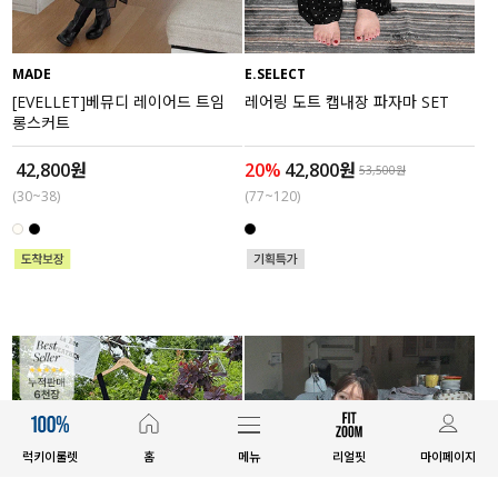
MADE
E.SELECT
[EVELLET]베뮤디 레이어드 트임
레어링 도트 캡내장 파자마 SET
롱스커트
42,800원
20%
42,800원
53,500원
(30~38)
(77~120)
럭키이룰렛
홈
메뉴
리얼핏
마이페이지