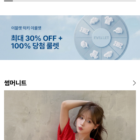
MADE
MADE
MADE
EXCLUSIVE
MADE
E.SELECT
MADE
EXCLUSIVE
MADE
E.SELECT
MADE
MADE
썸머니트
[EVELLET]커버핏 쿨메쉬 군
[CURVE]루이체 쿨 스판 리오
[EVELLET]로니헬 길이별 레
[EVELLET]오베루 쿨강연 스
[EVELLET]오브인 길이별 시
케뮤프 배색 ST 홀터넥 나시
[EVELLET]오베니 찰랑 맥시
일상팬츠 Vol.28 테인드 히든
[EVELL
클로티 시
[EVELL
[EVELL
살 보정 4.5부 밴딩팬츠
셀 와이드 부츠컷 데님팬츠
이온스판 끈 나시
판 슬랙스
스루 니트 가디건
스커트
밴딩 쿨스판 슬랙스
살 보정 
직 티셔츠
밴딩팬츠
5%
20%
26,800원
34,800원
56,100원
9,900원
10%
5%
20%
43,800원
18,900원
29,800원
19,800원
15%
32,800
22,800
19,800
14
59,000원
12,400원
19,800원
33,100원
24,700원
(28~38)
(30~38)
(66~110)
(28~38)
(66~110)
(66~99)
(28~38)
(30~37)
(28~38)
(77~110)
(66~110)
(28~42)