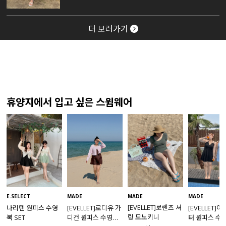
더 보러가기
휴양지에서 입고 싶은 스윔웨어
MADE
E.SELECT
MADE
MADE
[EVELLET]로렌즈 셔
나리텐 원피스 수영
[EVELLET]로디유 가
[EVELLET]
링 모노키니
복 SET
디건 원피스 수영복
터 원피스 수