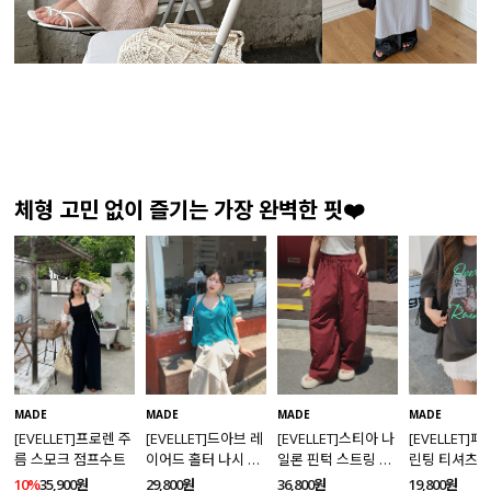
체형 고민 없이 즐기는 가장 완벽한 핏❤️
MADE
MADE
MADE
MADE
[EVELLET]프로렌 주
[EVELLET]드아브 레
[EVELLET]스티아 나
[EVELLET]
름 스모크 점프수트
이어드 홀터 나시 가
일론 핀턱 스트링 커
린팅 티셔츠
디건 티셔츠
브드 밴딩팬츠
10%
35,900원
29,800원
36,800원
19,800원