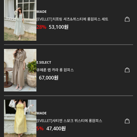
MADE
[EVELLET]치프링 셔츠&뷔스티에 롱원피스 세트
28%
53,100원
E.SELECT
큐페룬 랩 카라 롱 원피스
67,000원
MADE
[EVELLET]샤티엔 스모크 뷔스티에 롱원피스
5%
47,400원