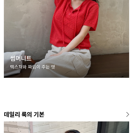
썸머니트
텍스쳐와 짜임이 주는 멋
데일리 룩의 기본