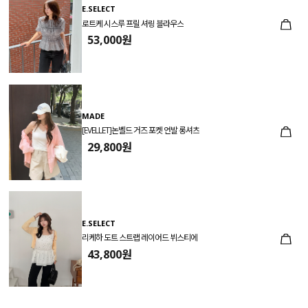
E.SELECT
로트케 시스루 프릴 셔링 블라우스
53,000원
MADE
[EVELLET]논벨드 거즈 포켓 언발 롱셔츠
29,800원
E.SELECT
리케하 도트 스트랩 레이어드 뷔스티에
43,800원