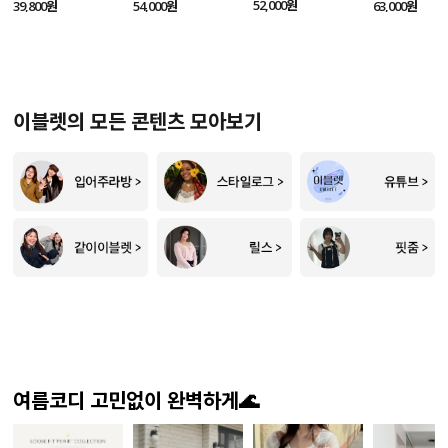
SET
52,000원
39,800원
54,000원
63,000원
이블렛의 모든 콘텐츠 모아보기
여름코디 고민없이 완벽하게🌊