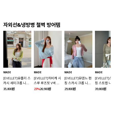
자외선&냉방병 철벽 방어템
MADE
MADE
MADE
MADE
[EVELLET]유플리 스
[EVELLET]히비케 시
[EVELLET]뮤덴느 펀
[EVELLET]
카시 세미크롭 니트
스루 루즈핏 V넥 니
칭 스카시 크롭 니트
칭 스트랩 니
가디건
트
가디건
35,800원
23%
26,900원
29,800원
39,800원