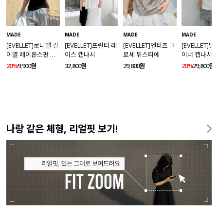
MADE
MADE
MADE
MADE
[EVELLET]로니헬 길
[EVELLET]프린티 레
[EVELLET]엔티즈 크
[EVELLET]
이별 레이온스판 끈
이스 캡나시
로셰 뷔스티에
이너 캡나시
나시
20%
9,900원
32,800원
29,800원
20%
29,800원
나랑 같은 체형, 리얼핏 보기!