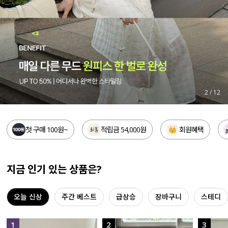
세트할인 ~30%
블라우스
하객룩
원피스
살안타템
팬츠
110사이즈
스커트
3
/
12
플러스핏
액티브웨어
첫 구매 100원~
적립금 54,000원
회원혜택
티셔츠
언더웨어
팬츠
ACC
지금 인기 있는 상품은?
셔츠
오늘 신상
주간 베스트
급상승
장바구니
스테디
원피스
니트