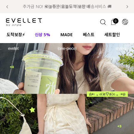
추가금 NO! 오늘주문 오늘도착 보장 배송서비스 🚚
럭키 이룰렛 최대 30% OFF + 100% 당첨
📢 8월 여름휴무 배송안내
0
1초 회원가입
로그인
0
ENG
도착보장⚡
신상 5%
MADE
베스트
세트할인
하
TW
콘텐츠
리뷰 & 혜택
플러스핏
회원혜택
입
JP
CATEGORY
COMMUNITY
도착보장⚡
ALL
인플루언서 pick!
익스클루시브
신상 5%
아우터
베스트
티셔츠
MADE
니트