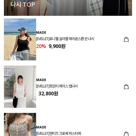
나시 TOP
MADE
[EVELLET]로니헬 길이별 레이온스판 끈 나시
20%
9,900원
MADE
[EVELLET]프린티 레이스 캡나시
32,800원
MADE
[EVELLET]엔티즈 크로셰 뷔스티에