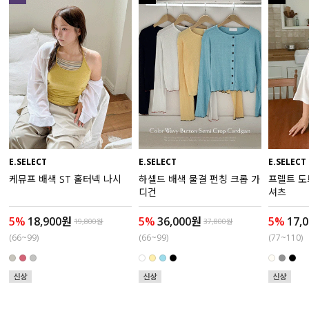
액티브
아우터
스커트
언더웨어/파자마
코디템
E.SELECT
E.SELECT
E.SELECT
케뮤프 배색 ST 홀터넥 나시
하셀드 배색 물결 펀칭 크롭 가
프렐트 도
FIT ZOOM
디건
셔츠
5%
18,900원
5%
36,000원
5%
17,
19,800원
37,800원
(66~99)
(66~99)
(77~110)