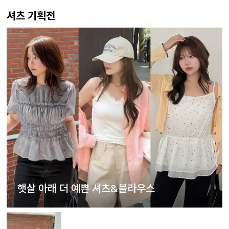
셔츠 기획전
햇살 아래 더 예쁜 셔츠&블라우스