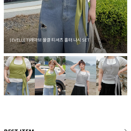
[EVELLET]레아브 물결 티셔츠 홀터 나시 SET