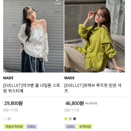
MADE
MADE
[EVELLET]아크벤 쿨 나일론 스트
[EVELLET]뮤헤브 루즈핏 린넨 셔
링 뷔스티에
츠
29,800원
46,800원
46,800원
(66~110)
(66~110)