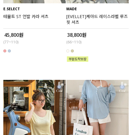
E.SELECT
MADE
세트할인 ~30%
블라우스
테뮬트 ST 언발 카라 셔츠
[EVELLET]케아드 레이스라벨 루즈
핏 셔츠
하객룩
원피스
45,800원
38,800원
살안타템
팬츠
(77~110)
(66~110)
110사이즈
스커트
플러스핏
액티브웨어
티셔츠
언더웨어
팬츠
ACC
셔츠
원피스
니트