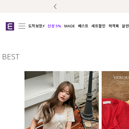
도착보장⚡
신상 5%
MADE
베스트
세트할인
하객룩
살안
전체보기
전체보기
전체보기
전
익스클루시브
코디세트
상의
캡나
아우터
1&1
하의
셔츠/블
BEST
티셔츠
여름코디추천
원피스
여
니트
슬랙
블라우스
원피스
팬츠
스커트
액티브웨어
언더웨어
ACC