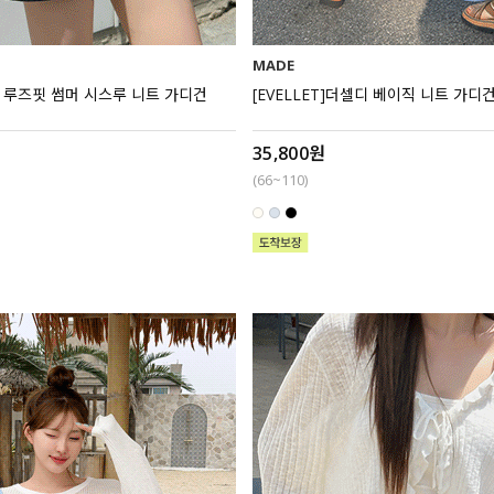
MADE
디아 루즈핏 썸머 시스루 니트 가디건
[EVELLET]더셀디 베이직 니트 가디
35,800원
(66~110)