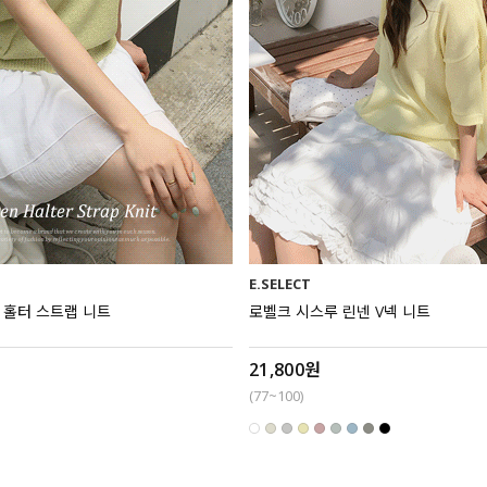
E.SELECT
렌 홀터 스트랩 니트
로벨크 시스루 린넨 V넥 니트
21,800원
(77~100)