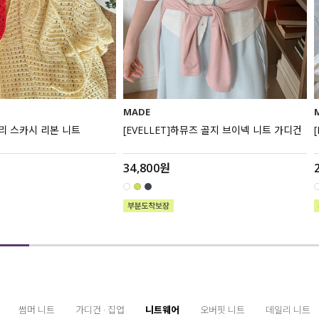
MADE
하뮤즈 골지 브이넥 니트 가디건
[EVELLET]하오딘 V넥 니트 나시
22,800원
썸머 니트
가디건 · 집업
니트웨어
오버핏 니트
데일리 니트