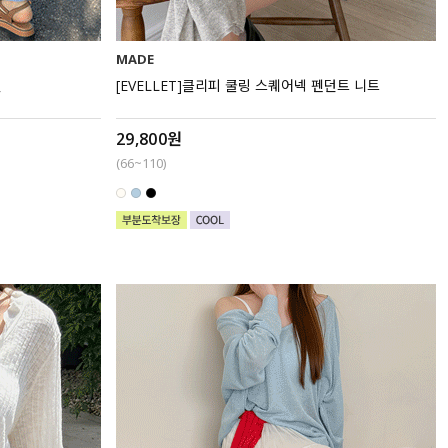
MADE
건
[EVELLET]클리피 쿨링 스퀘어넥 펜던트 니트
29,800원
(66~110)