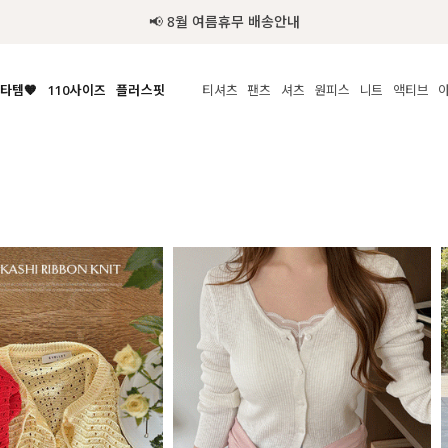
추가금 NO! 오늘주문 오늘도착 보장 배송서비스 🚚
타템🧡
110사이즈
플러스핏
티셔츠
팬츠
셔츠
원피스
니트
액티브
체보기
전체보기
전체보기
전체보기
전체보기
전체보기
전체보기
전체보기
전체보기
전
시/나시
MADE
아우터
티셔츠
쿨팬츠
신상
MADE
MADE
MADE
라우스/티셔츠
상의
상의
롱티셔츠
일상팬츠
셔츠
신상
썸머 니트
애슬레져
름니트
하의
하의
티블라우스
데님
뷔스티에
미니
가디건·집업
스윔웨어
점
스/팬츠
원피스
원피스
맨투맨/후디
코튼
블라우스
미디/롱
니트웨어
ETC
원피스
액티브웨어
폴라
슬랙스
뷔스티에/레이어드
오버핏 니트
세트
ETC
민소매/나시
숏츠
하객룩
데일리 니트
크롭
트레이닝
페스티벌/바캉스
반팔
밴딩팬츠
셀프웨딩
긴팔
길이별
38INCH~