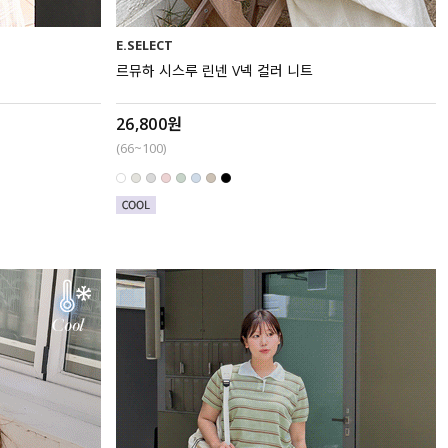
E.SELECT
르뮤하 시스루 린넨 V넥 컬러 니트
26,800원
(66~100)