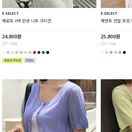
E.SELECT
E.SELECT
케로트 V넥 린넨 니트 가디건
제덴트 언발 트임
24,800원
25,800원
(77~100)
(77~110)