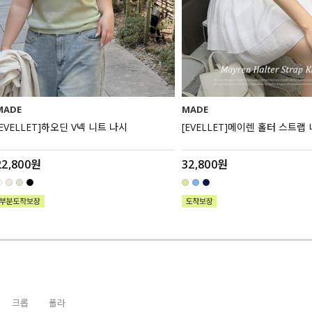
MADE
MADE
[EVELLET]메이렌 홀터 스트랩 니트
[EVELLET]네티븐 스크런치SE
가디건
32,800원
20%
35,800원
44,750원
크롭
폴라