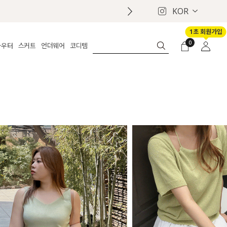
KOR
1초 회원가입
0
아우터
스커트
언더웨어
코디템
체보기
전체보기
전체보기
전체보기
로그인
가디건
롱
보정웨어
MADE
회원가입
자켓
데님
브라
신상
마이페이지
퍼/집업
린넨
팬티
벨트
코트
미니/미디
인견
슈즈
패딩
팬츠 스커트
나시/속바지
백
파자마
쥬얼리
ETC
액세서리
세트
양말/스타킹
세트