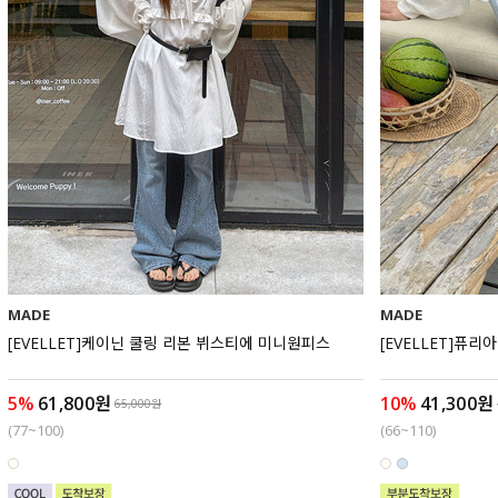
MADE
MADE
[EVELLET]케이닌 쿨링 리본 뷔스티에 미니원피스
[EVELLET]퓨
5%
61,800원
10%
41,300원
65,000원
(77~100)
(66~110)