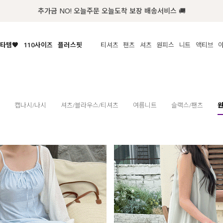
추가금 NO! 오늘주문 오늘도착 보장 배송서비스 🚚
타템🧡
110사이즈
플러스핏
티셔츠
팬츠
셔츠
원피스
니트
수영복
체보기
전체보기
전체보기
전체보기
전체보기
전체보기
전체보기
전체보기
전체보기
전
시/나시
MADE
아우터
티셔츠
쿨팬츠
신상
MADE
MADE
MADE
라우스/티셔츠
상의
상의
롱티셔츠
일상팬츠
셔츠
신상
썸머 니트
애슬레져
름니트
하의
하의
티블라우스
데님
뷔스티에
미니
가디건·집업
스윔웨어
점
캡나시/나시
셔츠/블라우스/티셔츠
여름니트
슬랙스/팬츠
스/팬츠
원피스
원피스
맨투맨/후디
코튼
블라우스
미디/롱
니트웨어
ETC
원피스
액티브웨어
폴라
슬랙스
뷔스티에/레이어드
오버핏 니트
세트
ETC
민소매/나시
숏츠
하객룩
데일리 니트
크롭
트레이닝
페스티벌/바캉스
반팔
밴딩팬츠
셀프웨딩
긴팔
길이별
38INCH~