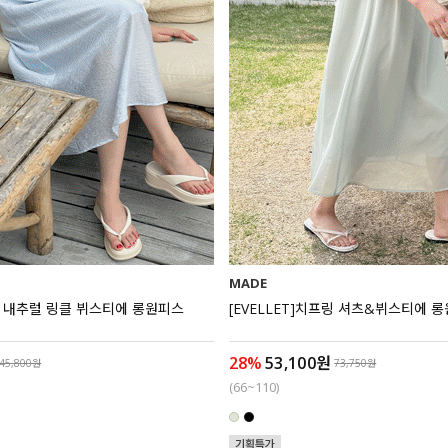
MADE
리아 내추럴 링클 뷔스티에 롱원피스
[EVELLET]치프링 셔츠&뷔스티에 
28%
53,100원
45,800원
73,750원
(66~110)