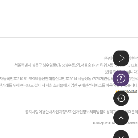
(주)제이스타일 / 강현석
서울특별시 성동구 성수일로8길 5(성수동2가,서울숲 sk v1 타워 A동 1308호~1312호)
(반품주소가 아닙니다.)
자 등록번호
210-81-65986
통신판매업신고번호
2014-서울성동-0576
개인정보관리책임
강현석
전거래를 위해 현금으로 결제 시 저희 쇼핑몰에 가입한 구매안전서비스를 이용하실 수 있습니다.
공지사항
이용안내
사업자정보확인
개인정보처리방침
이용약관
도매/제휴문의
©2022 JSTYLE. All rights reserved.