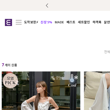
도착보장⚡
신상 5%
MADE
베스트
세트할인
하객룩
살안
전체보기
전체보기
전체보기
전
익스클루시브
코디세트
상의
캡나
아우터
1&1
하의
셔츠/블
티셔츠
여름코디추천
원피스
여
전체
니트
슬랙
7
개의 상품
블라우스
원피스
팬츠
스커트
액티브웨어
언더웨어
ACC