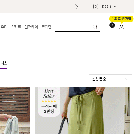
KOR
1초 회원가입
0
아우터
스커트
언더웨어
코디템
체보기
전체보기
전체보기
전체보기
로그인
가디건
롱
보정웨어
MADE
회원가입
자켓
데님
브라
신상
마이페이지
퍼/집업
린넨
팬티
벨트
원피스
코트
미니/미디
인견
슈즈
신상품순
패딩
팬츠 스커트
나시/속바지
백
파자마
쥬얼리
ETC
액세서리
세트
양말/스타킹
세트