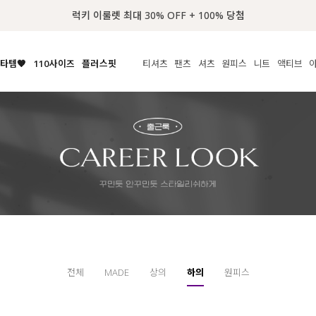
📢 8월 여름휴무 배송안내
타템🧡
110사이즈
플러스핏
티셔츠
팬츠
셔츠
원피스
니트
액티브
체보기
전체보기
전체보기
전체보기
전체보기
전체보기
전체보기
전체보기
전체보기
전
시/나시
MADE
아우터
티셔츠
쿨팬츠
신상
MADE
MADE
MADE
라우스/티셔츠
상의
상의
롱티셔츠
일상팬츠
셔츠
신상
썸머 니트
애슬레져
름니트
하의
하의
티블라우스
데님
뷔스티에
미니
가디건·집업
스윔웨어
점
스/팬츠
원피스
원피스
맨투맨/후디
코튼
블라우스
미디/롱
니트웨어
ETC
원피스
액티브웨어
폴라
슬랙스
뷔스티에/레이어드
오버핏 니트
세트
ETC
민소매/나시
숏츠
하객룩
데일리 니트
크롭
트레이닝
페스티벌/바캉스
반팔
밴딩팬츠
셀프웨딩
긴팔
길이별
전체
MADE
상의
하의
원피스
38INCH~