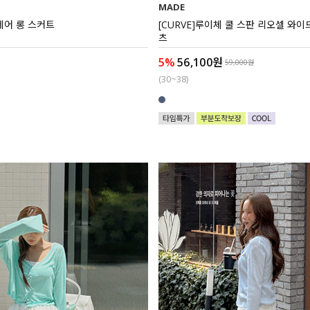
MADE
레어 롱 스커트
[CURVE]루이체 쿨 스판 리오셀 와
츠
5%
56,100원
59,000원
(30~38)