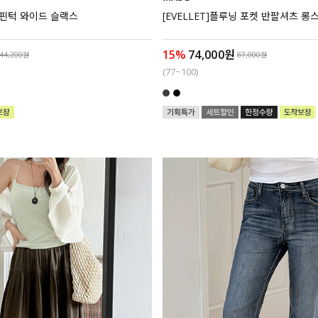
 핀턱 와이드 슬랙스
[EVELLET]플루닝 포켓 반팔셔츠 롱
15%
74,000원
44,200원
87,000원
(77~100)