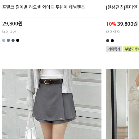
프벨코 길이별 리오셀 와이드 투웨이 데님팬츠
[일상팬츠]프미엔
29,800원
10%
39,800원
(26~36)
(30~38)