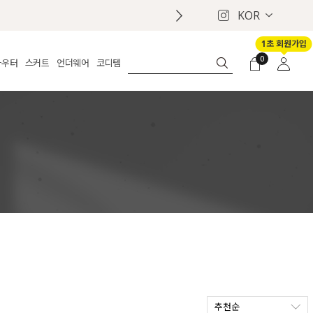
KOR
1초 회원가입
0
아우터
스커트
언더웨어
코디템
체보기
전체보기
전체보기
전체보기
로그인
가디건
롱
보정웨어
MADE
회원가입
자켓
데님
브라
신상
마이페이지
퍼/집업
린넨
팬티
벨트
코트
미니/미디
인견
슈즈
패딩
팬츠 스커트
나시/속바지
백
파자마
쥬얼리
ETC
액세서리
세트
양말/스타킹
세트
추천순