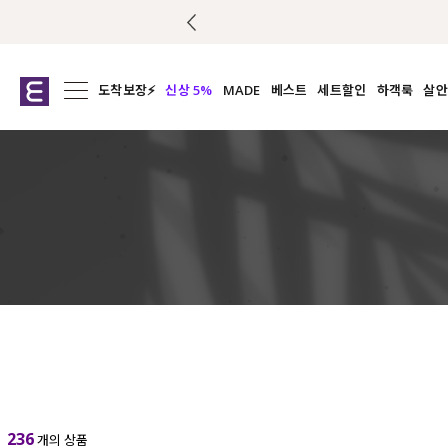
도착보장⚡
신상 5%
MADE
베스트
세트할인
하객룩
살안
전체보기
전체보기
전체보기
전
익스클루시브
코디세트
상의
캡나
아우터
1&1
하의
셔츠/블
티셔츠
여름코디추천
원피스
여
니트
슬랙
블라우스
원피스
팬츠
스커트
액티브웨어
언더웨어
236
개의 상품
ACC