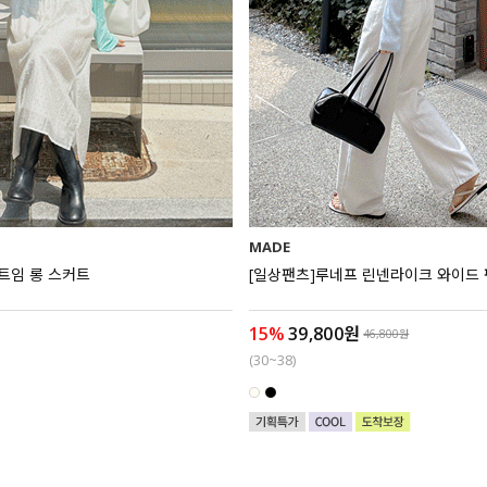
MADE
트임 롱 스커트
[일상팬츠]루네프 린넨라이크 와이드
15%
39,800원
46,800원
(30~38)