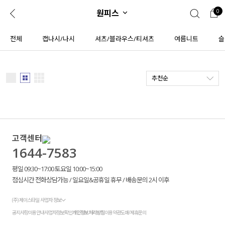
원피스
0
0
1초 회원가입
로그인
전체
캡나시/나시
셔츠/블라우스/티셔츠
여름니트
슬
ENG
플러스핏
입
TW
추천순
콘텐츠
리뷰 & 혜택
회원혜택
JP
CATEGORY
COMMUNITY
도착보장⚡
ALL
고객센터
1644-7583
인플루언서 pick!
익스클루시브
평일 09:30~17:00 토요일 10:00~15:00
신상 5%
아우터
점심시간 전화상담가능 / 일요일&공휴일 휴무 / 배송문의 2시 이후
베스트
티셔츠
(주) 제이스타일 사업자 정보
공지사항
이용안내
사업자정보확인
개인정보처리방침
이용약관
도매/제휴문의
MADE
니트