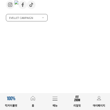
세트할인 ~30%
블라우스
EVELLET CAMPAIGN
하객룩
원피스
살안타템
팬츠
110사이즈
스커트
플러스핏
액티브웨어
티셔츠
언더웨어
팬츠
ACC
셔츠
원피스
럭키이룰렛
홈
메뉴
리얼핏
마이페이지
니트