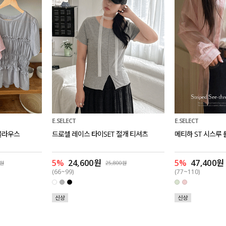
E.SELECT
E.SELECT
블라우스
드로셀 레이스 타이SET 절개 티셔츠
메티하 ST 시스루 
5%
24,600원
5%
47,400원
0원
25,800원
(66~99)
(77~110)