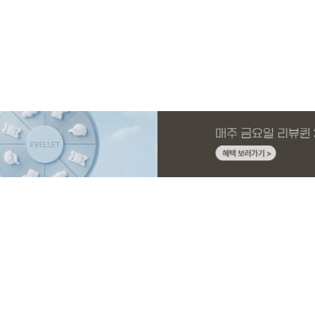
MADE
SET SALE
MADE
EXCLUSIVE
MADE
SET SALE
MADE
MADE
 4.5부
드 원피스
넥 굴림
딩팬츠
[EVELLET]오브인 길이별 시스루 니트 가
[세트상품]모덴크+모덴플 세트
[EVELLET]뉴센트 박시핏 프린팅 티셔츠
[EVELLET]오베루 쿨강연 스판 슬랙스
[EVELLET]세히렌 ST 루
[세트상품]가성비 반팔 티셔
[EVELLET]블리유 리본 
[EVELLET]로인느 래터링
디건
블라우스
10%
10%
19,800원
34,800원
29,800원
59,100원
20%
10%
10%
37,800원
29,800원
28,500원
35,900원
33,100원
65,600원
37,2
31,6
39,8
(66~110)
(66~110)
(28~38)
(66~110)
(66~110)
(66~110)