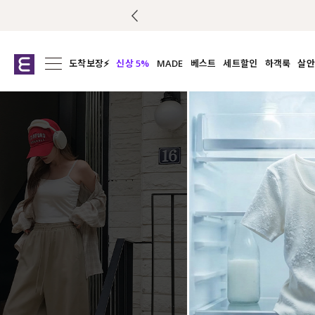
도착보장⚡
신상 5%
MADE
베스트
세트할인
하객룩
살안
전체보기
전체보기
전체보기
전
익스클루시브
코디세트
상의
캡나
아우터
1&1
하의
셔츠/블
티셔츠
여름코디추천
원피스
여
니트
슬랙
블라우스
원피스
팬츠
스커트
액티브웨어
언더웨어
ACC