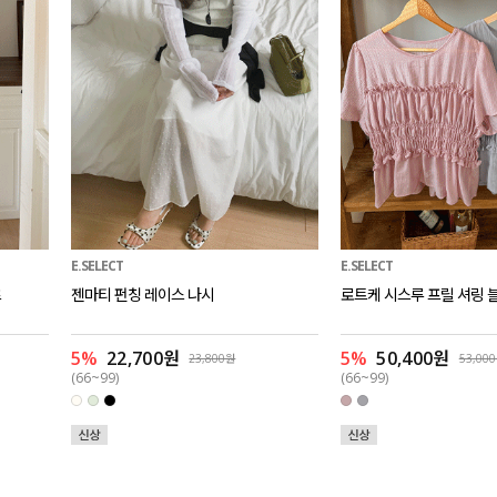
E.SELECT
E.SELECT
츠
젠마티 펀칭 레이스 나시
로트케 시스루 프릴 셔링 
5%
22,700원
5%
50,400원
23,800원
53,00
(66~99)
(66~99)