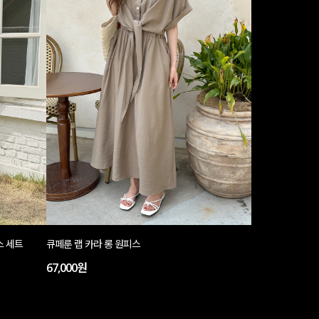
스 세트
큐페룬 랩 카라 롱 원피스
67,000원