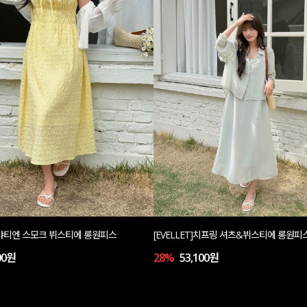
T]샤티엔 스모크 뷔스티에 롱원피스
[EVELLET]치프링 셔츠&뷔스티에 롱원피
00원
28%
53,100원