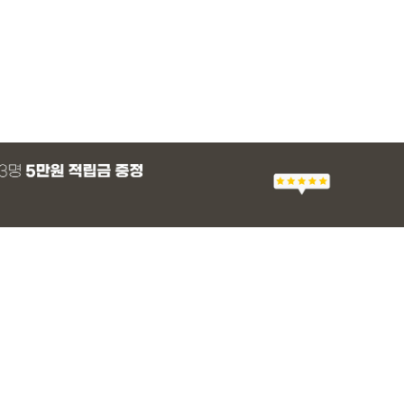
MADE
E.SELECT
MADE
MADE
E.SELECT
E.SELECT
MADE
MADE
즈핏 셔츠
츠 1+1 세트
스모크 뷔스티에
 래쉬가드
[EVELLET]커버미 쿨메쉬 군살 보정 와이
테로디 강연 베이직 티셔츠
[EVELLET]로니헬 길이별 레이온스판 끈
[EVELLET]듀모아 워터 팬츠 레깅스
[단독진행]아셀트 
헤르테 시스루 언발
[EVELLET]로디므
[EVELLET]프로
드 밴딩팬츠
나시
우스
32,800원
16,800원
20%
49,800원
9,900원
47,800원
15,800원
16,800원
10%
35,900
00원
00원
00원
12,400원
(28~38)
(66~110)
(66~110)
(29~40)
(77~100)
(77~110)
(66~110)
(66~110)