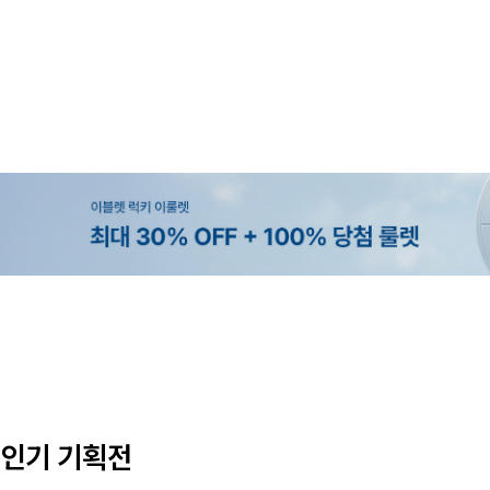
MADE
MADE
MADE
MADE
[EVELLET]커버핏 쿨메쉬 군살 보정
[EVELLET]렌튜아 끈SET 레이어
[EVELLET]디오브 길이별 스퀘어
[EVELLET]릴리브 길이별 쿨 밴
밴딩팬츠
티셔츠
26,800원
5%
20%
19,800원
43,600원
19,800원
45,800원
24,750원
인기 기획전
(28~38)
(66~110)
(66~110)
(28~42)