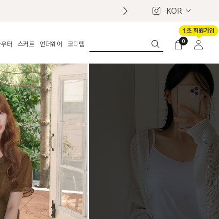
KOR
1초 회원가입
0
아우터
스커트
언더웨어
코디템
체보기
전체보기
전체보기
전체보기
로그인
가디건
롱
보정웨어
MADE
회원가입
자켓
데님
브라
신상
마이페이지
퍼/집업
린넨
팬티
벨트
코트
미니/미디
인견
슈즈
패딩
팬츠 스커트
나시/속바지
백
파자마
쥬얼리
ETC
액세서리
세트
양말/스타킹
세트