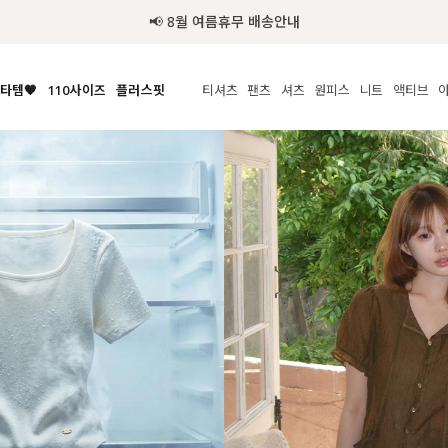
추가금 NO! 오늘주문 오늘도착 보장 배송서비스 🚚
타템🧡
110사이즈
플러스핏
티셔츠
팬츠
셔츠
원피스
니트
수영복
체보기
전체보기
전체보기
전체보기
전체보기
전체보기
전체보기
전체보기
전체보기
전
시/나시
MADE
아우터
티셔츠
쿨팬츠
신상
MADE
MADE
MADE
라우스/티셔츠
상의
상의
롱티셔츠
일상팬츠
셔츠
신상
썸머 니트
애슬레져
름니트
하의
하의
티블라우스
데님
뷔스티에
미니
가디건·집업
스윔웨어
점
스/팬츠
원피스
원피스
맨투맨/후디
코튼
블라우스
미디/롱
니트웨어
ETC
원피스
액티브웨어
폴라
슬랙스
뷔스티에/레이어드
오버핏 니트
세트
ETC
민소매/나시
숏츠
하객룩
데일리 니트
크롭
트레이닝
페스티벌/바캉스
반팔
밴딩팬츠
셀프웨딩
긴팔
길이별
38INCH~