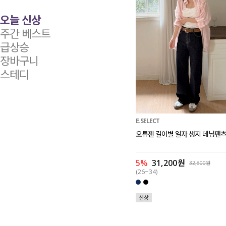
오늘 신상
주간 베스트
급상승
장바구니
스테디
E.SELECT
오튜젠 길이별 일자 생지 데님팬
5%
31,200원
32,800원
(26~34)