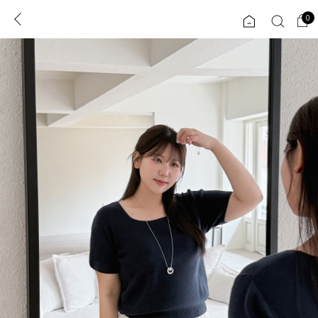
0
0
1초 회원가입
로그인
ENG
TW
콘텐츠
리뷰 & 혜택
플러스핏
회원혜택
입
JP
CATEGORY
COMMUNITY
도착보장⚡
ALL
인플루언서 pick!
익스클루시브
신상 5%
아우터
베스트
티셔츠
MADE
니트