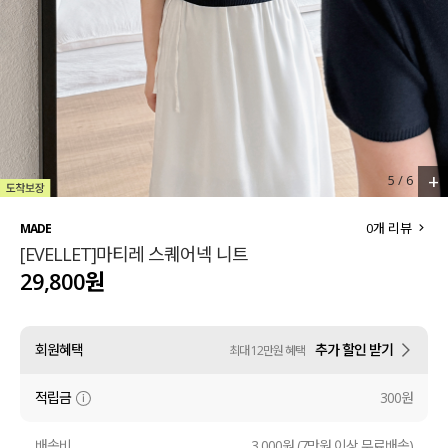
세트할인 ~30%
블라우스
하객룩
원피스
살안타템
팬츠
110사이즈
스커트
+
5
/
6
플러스핏
액티브웨어
0
개 리뷰
MADE
[EVELLET]마티레 스퀘어넥 니트
티셔츠
언더웨어
29,800원
팬츠
ACC
회원혜택
추가 할인 받기
최대 12만원 혜택
셔츠
적립금
300원
원피스
니트
배송비
3,000원 (7만원 이상 무료배송)