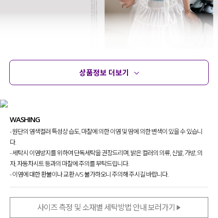
상품정보 더보기
상품정보
사이즈
코디템
문의
리뷰
기본 니트를 입더라도
신경 쓴 듯
예쁘게 입을 수 있는 반팔 니트
를 제작했어요.
WASHING
단독으로도 손색없지만, 레이어드해 입어도
너무 멋스러운 스타일링이 가능한 아이템이라
- 원단의 염색컬러 특성상 습도, 마찰에 의한 이염 및 땀에 의한 변색이 있을 수 있습니
자신 있게 추천드려요~!
다.
- 세탁시 이염방지를 위하여 단독세탁을 권장드리며, 밝은 컬러의 의류, 신발, 가방, 의
자, 자동차시트 등과의 마찰에 주의를 부탁드립니다.
- 이염에 대한 환불이나 교환 A/S 불가하오니 주의해 주시길 바랍니다.
사이즈 측정 및 소재별 세탁방법 안내 보러가기