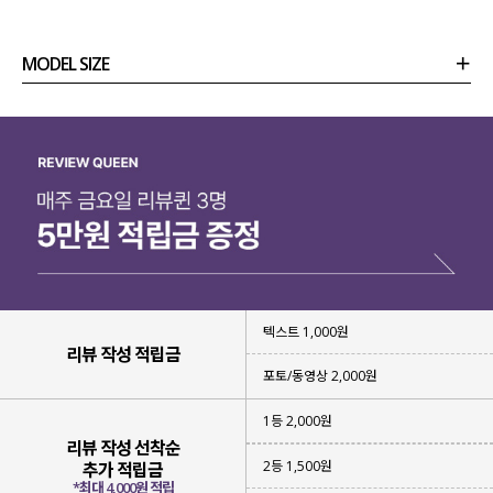
MODEL SIZE
상품정보
사이즈
코디템
리뷰 (
0
)
문의
텍스트 1,000원
리뷰 작성 적립금
포토/동영상 2,000원
계절감이 느껴지는
시원한 컬러들로 구성
해 주었는데요.
1등 2,000원
리뷰 작성 선착순
단독으로도 충분한 포인트가 되어
2등 1,500원
추가 적립금
취향과 원하는 무드에 맞게
*최대 4,000원 적립