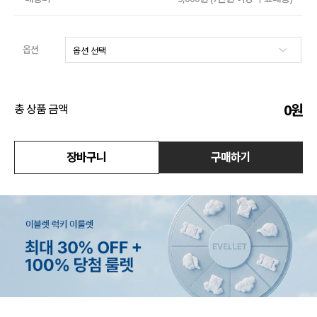
액티브
옵션
아우터
스커트
0
원
총 상품 금액
언더웨어/파자마
코디템
장바구니
구매하기
FIT ZOOM