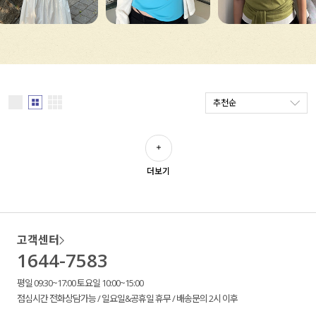
세트할인 ~30%
블라우스
하객룩
원피스
살안타템
팬츠
추천순
110사이즈
스커트
플러스핏
액티브웨어
더보기
티셔츠
언더웨어
팬츠
ACC
고객센터
셔츠
1644-7583
원피스
평일 09:30~17:00 토요일 10:00~15:00
점심시간 전화상담가능 / 일요일&공휴일 휴무 / 배송문의 2시 이후
니트