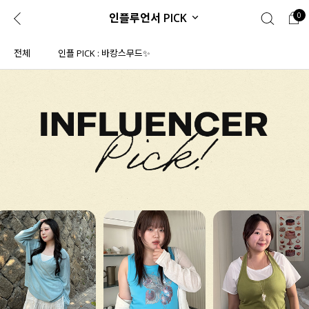
인플루언서 PICK
0
0
1초 회원가입
로그인
전체
인플 PICK : 바캉스무드✨
ENG
TW
콘텐츠
리뷰 & 혜택
플러스핏
회원혜택
입
JP
CATEGORY
COMMUNITY
도착보장⚡
ALL
인플루언서 pick!
익스클루시브
신상 5%
아우터
베스트
티셔츠
MADE
니트