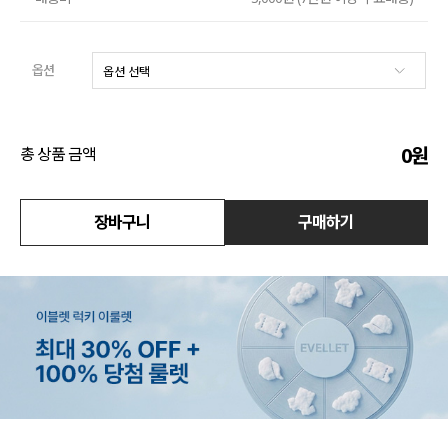
액티브
옵션
아우터
스커트
0
원
총 상품 금액
언더웨어/파자마
장바구니
구매하기
코디템
FIT ZOOM