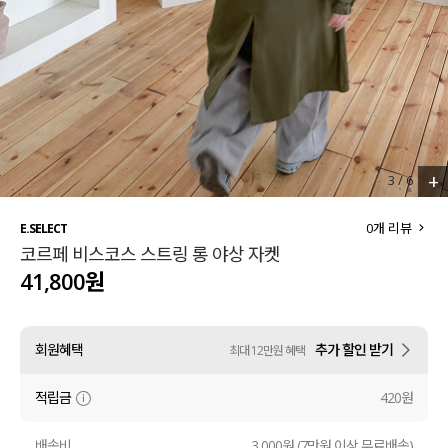
세트할인 ~30%
블라우스
하객룩
원피스
살안타템
팬츠
110사이즈
스커트
+
3
/
6
플러스핏
액티브웨어
0
개 리뷰
E.SELECT
코르페 비스코스 스트링 롱 야상 자켓
티셔츠
언더웨어
41,800원
팬츠
ACC
회원혜택
추가 할인 받기
최대 12만원 혜택
셔츠
적립금
420원
원피스
니트
배송비
3,000원 (7만원 이상 무료배송)