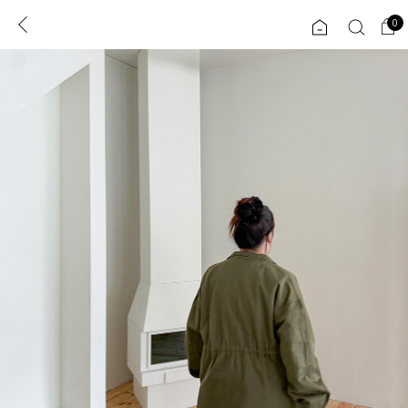
0
0
1초 회원가입
로그인
ENG
TW
콘텐츠
리뷰 & 혜택
플러스핏
회원혜택
입
JP
CATEGORY
COMMUNITY
도착보장⚡
ALL
인플루언서 pick!
익스클루시브
신상 5%
아우터
베스트
티셔츠
MADE
니트