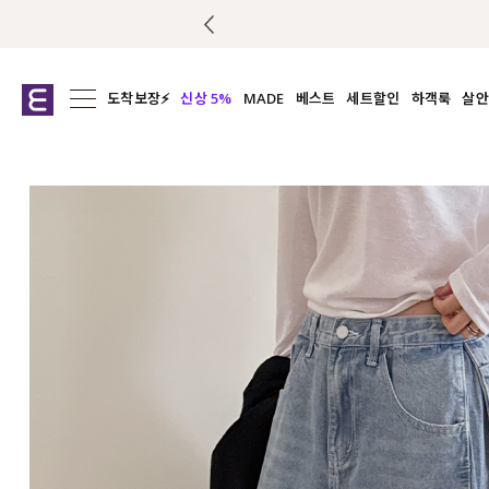
도착보장⚡
신상 5%
MADE
베스트
세트할인
하객룩
살안
전체보기
전체보기
전체보기
전
익스클루시브
코디세트
상의
캡나
아우터
1&1
하의
셔츠/블
티셔츠
여름코디추천
원피스
여
니트
슬랙
블라우스
원피스
팬츠
스커트
액티브웨어
언더웨어
ACC