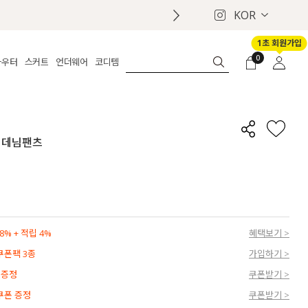
KOR
1초 회원가입
0
아우터
스커트
언더웨어
코디템
체보기
전체보기
전체보기
전체보기
로그인
가디건
롱
보정웨어
MADE
회원가입
자켓
데님
브라
신상
마이페이지
 데님팬츠
퍼/집업
린넨
팬티
벨트
코트
미니/미디
인견
슈즈
패딩
팬츠 스커트
나시/속바지
백
파자마
쥬얼리
ETC
액세서리
% + 적립 4%
혜택보기 >
세트
양말/스타킹
 쿠폰팩 3종
가입하기 >
세트
 증정
쿠폰받기 >
 쿠폰 증정
쿠폰받기 >