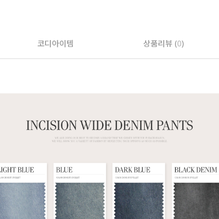
페이코 ID로 페
코디아이템
상품리뷰 (
0
)