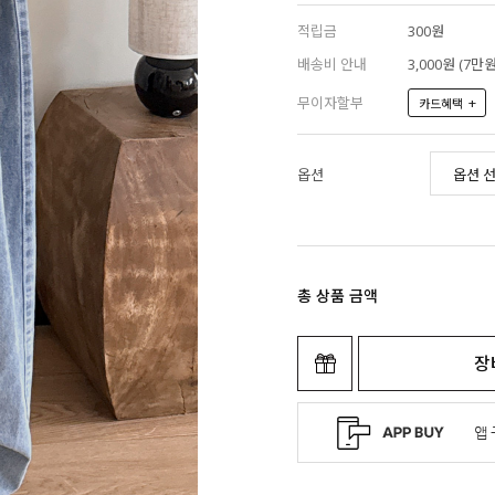
적립금
300원
배송비 안내
3,000원 (7
무이자할부
+
카드혜택
옵션
총 상품 금액
장