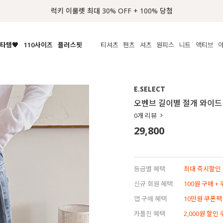
📢 8월 여름휴무 배송안내
타템🧡
110사이즈
플러스핏
티셔츠
팬츠
셔츠
원피스
니트
액티브
체보기
전체보기
전체보기
전체보기
전체보기
전체보기
전체보기
전체보기
전체보기
전
시/나시
MADE
아우터
티셔츠
쿨팬츠
신상
MADE
MADE
MADE
E.SELECT
라우스/티셔츠
상의
상의
롱티셔츠
일상팬츠
셔츠
신상
썸머 니트
애슬레져
오벤브 길이별 절개 와이드
름니트
하의
하의
티블라우스
데님
뷔스티에
미니
가디건·집업
스윔웨어
점
0
개 리뷰
스/팬츠
원피스
원피스
맨투맨/후디
코튼
블라우스
미디/롱
니트웨어
ETC
29,800
원피스
액티브웨어
폴라
슬랙스
뷔스티에/레이어드
오버핏 니트
세트
ETC
민소매/나시
숏츠
하객룩
데일리 니트
크롭
트레이닝
페스티벌/바캉스
등급별 혜택
최대 즉시할인 8
반팔
밴딩팬츠
셀프웨딩
신규 회원 혜택
100원 구매 +
긴팔
길이별
앱 구매 혜택
10만원 쿠폰팩
38INCH~
카플친 혜택
2,000원 할인