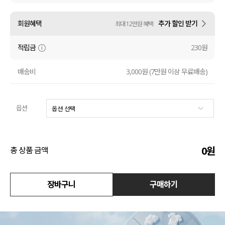
수영복
회원혜택
추가 할인 받기
최대 12만원 혜택
아우터
적립금
230원
스커트
배송비
3,000원 (7만원 이상 무료배송)
언더웨어/파자마
옵션
코디템
FIT ZOOM
0
원
총 상품 금액
장바구니
구매하기