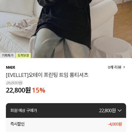
세트할인 ~30%
블라우스
하객룩
원피스
살안타템
팬츠
110사이즈
스커트
플러스핏
액티브웨어
0
개 리뷰
MADE
[EVELLET]오테이 프린팅 트임 롱티셔츠
티셔츠
언더웨어
26,800원
22,800원
15
%
팬츠
ACC
셔츠
22,800
원
회원 예상 구매가
원피스
즉시할인
-
4,000
원
니트