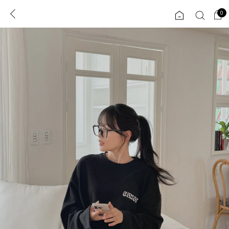
0
0
1초 회원가입
로그인
ENG
TW
콘텐츠
리뷰 & 혜택
플러스핏
회원혜택
입
JP
CATEGORY
COMMUNITY
도착보장⚡
ALL
인플루언서 pick!
익스클루시브
신상 5%
아우터
베스트
티셔츠
MADE
니트